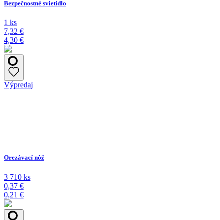
Bezpečnostné svietidlo
1 ks
7,32 €
4,30 €
Výpredaj
Orezávací nôž
3 710 ks
0,37 €
0,21 €