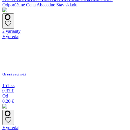
Odporúčané
Cena
Abecedne
Stav skladu
2 varianty
Výpredaj
Orezávací nôž
151 ks
0,37 €
Od
0,20 €
Výpredaj