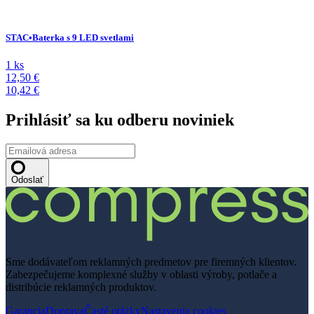
STAC•Baterka s 9 LED svetlami
1 ks
12,50 €
10,42 €
Prihlásiť sa ku odberu noviniek
Odoslať
Sme dodávateľom reklamných predmetov pre firemných klientov.
Zabezpečujeme komplexné služby v oblasti výroby, potlače a
distribúcie reklamných produktov.
Garancia
Doprava
Časté otázky
Nastavenia cookies