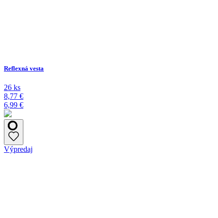
Reflexná vesta
26 ks
8,77 €
6,99 €
Výpredaj