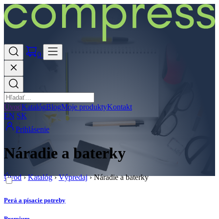
0
Úvod
Katalóg
Blog
Moje produkty
Kontakt
EN
SK
Prihlásenie
Náradie a baterky
Úvod
›
Katalóg
›
Výpredaj
›
Náradie a baterky
Perá a písacie potreby
Premium