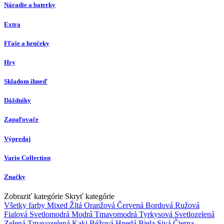
Náradie a baterky
Extra
Fľaše a hrnčeky
Hry
Skladom ihneď
Dáždniky
Zapaľovače
Výpredaj
Vario Collection
Značky
Zobraziť kategórie
Skryť kategórie
Všetky farby
Mixed
Žltá
Oranžová
Červená
Bordová
Ružová
Fialová
Svetlomodrá
Modrá
Tmavomodrá
Tyrkysová
Svetlozelená
Zelená
Tmavozelená
Kaki
Béžová
Hnedá
Biela
Sivá
Čierna