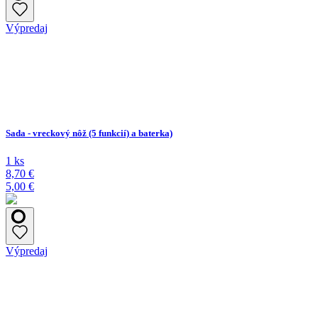
Výpredaj
Sada - vreckový nôž (5 funkcií) a baterka)
1 ks
8,70 €
5,00 €
Výpredaj