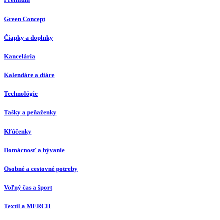
Green Concept
Čiapky a doplnky
Kancelária
Kalendáre a diáre
Technológie
Tašky a peňaženky
Kľúčenky
Domácnosť a bývanie
Osobné a cestovné potreby
Voľný čas a šport
Textil a MERCH