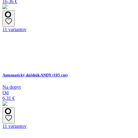
16,36 €
11 variantov
Automatický dáždnik ANDY (105 cm)
Na dopyt
Od
6,31 €
11 variantov