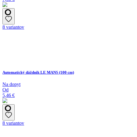
8 variantov
Automatický dáždnik LE MANS (100 cm)
Na dopyt
Od
5,46 €
8 variantov