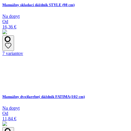
Manuálny skladací dáždnik STYLE (98 cm)
Na dopyt
Od
16,36 €
7 variantov
Manuálny dvojfarebný dáždnik FATIMA (102 cm)
Na dopyt
Od
11,84 €