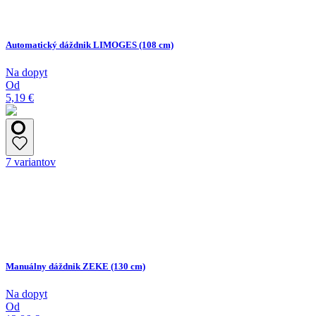
Automatický dáždnik LIMOGES (108 cm)
Na dopyt
Od
5,19 €
7 variantov
Manuálny dáždnik ZEKE (130 cm)
Na dopyt
Od