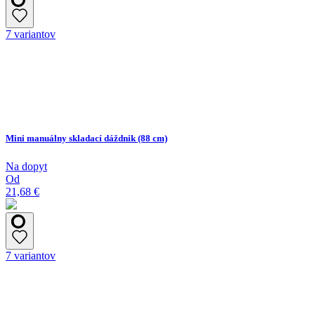
7 variantov
Mini manuálny skladací dáždnik (88 cm)
Na dopyt
Od
21,68 €
7 variantov