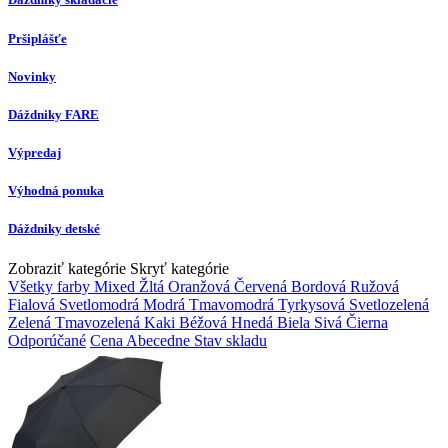
Pršiplášťe
Novinky
Dáždniky FARE
Výpredaj
Výhodná ponuka
Dáždniky detské
Zobraziť kategórie
Skryť kategórie
Všetky farby
Mixed
Žltá
Oranžová
Červená
Bordová
Ružová
Fialová
Svetlomodrá
Modrá
Tmavomodrá
Tyrkysová
Svetlozelená
Zelená
Tmavozelená
Kaki
Béžová
Hnedá
Biela
Sivá
Čierna
Odporúčané
Cena
Abecedne
Stav skladu