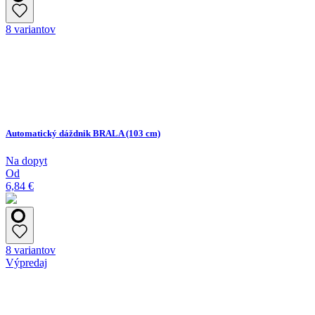
8 variantov
Automatický dáždnik BRALA (103 cm)
Na dopyt
Od
6,84 €
8 variantov
Výpredaj