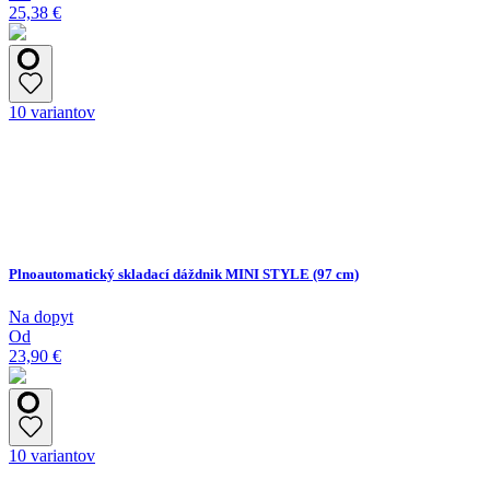
25,38 €
10 variantov
Plnoautomatický skladací dáždnik MINI STYLE (97 cm)
Na dopyt
Od
23,90 €
10 variantov