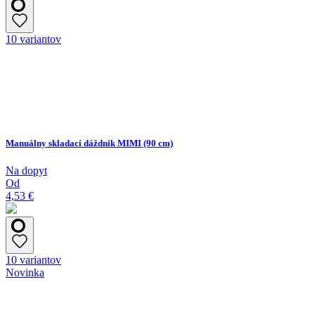
10 variantov
Manuálny skladací dáždnik MIMI (90 cm)
Na dopyt
Od
4,53 €
10 variantov
Novinka