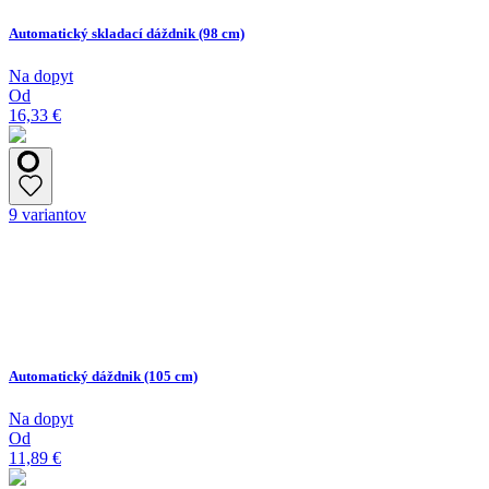
Automatický skladací dáždnik (98 cm)
Na dopyt
Od
16,33 €
9 variantov
Automatický dáždnik (105 cm)
Na dopyt
Od
11,89 €