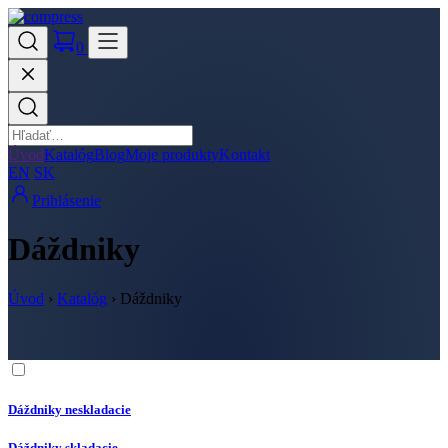
0
Úvod
Katalóg
Blog
Moje produkty
Kontakt
EN
SK
Prihlásenie
Dáždniky
Úvod
›
Katalóg
›
Dáždniky
Dáždniky neskladacie
Dáždniky skladacie