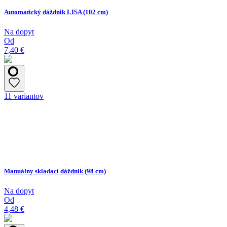
Automatický dáždnik LISA (102 cm)
Na dopyt
Od
7,40 €
11 variantov
Manuálny skladací dáždnik (98 cm)
Na dopyt
Od
4,48 €