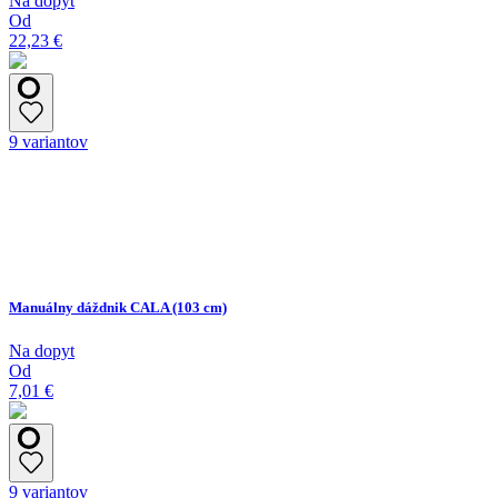
Na dopyt
Od
22,23 €
9 variantov
Manuálny dáždnik CALA (103 cm)
Na dopyt
Od
7,01 €
9 variantov