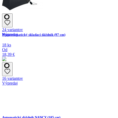
24 variantov
Výpredaj
Plnoautomatický skladací dáždnik (97 cm)
18 ks
Od
18,39 €
16 variantov
Výpredaj
Automatický dáždnik NANCY (105 cm)