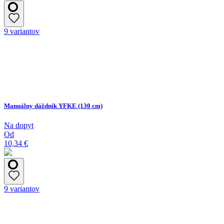
9 variantov
Manuálny dáždnik YFKE (130 cm)
Na dopyt
Od
10,34 €
9 variantov