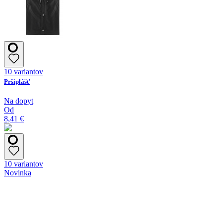
10 variantov
Pršiplášť
Na dopyt
Od
8,41 €
10 variantov
Novinka