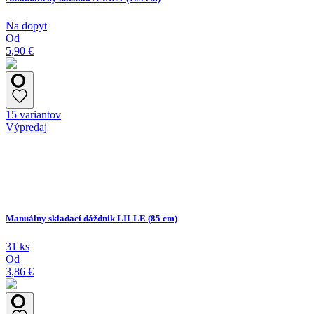
Na dopyt
Od
5,90 €
15 variantov
Výpredaj
Manuálny skladací dáždnik LILLE (85 cm)
31 ks
Od
3,86 €