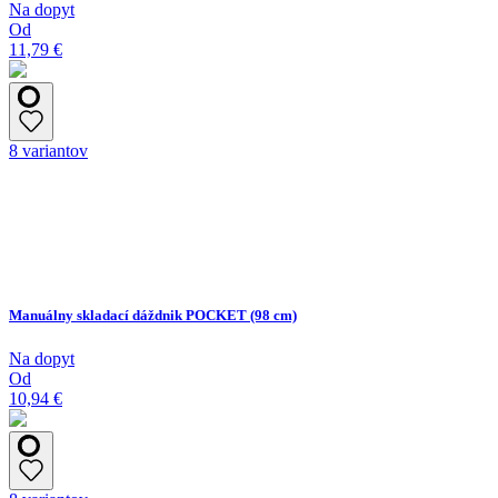
Na dopyt
Od
11,79 €
8 variantov
Manuálny skladací dáždnik POCKET (98 cm)
Na dopyt
Od
10,94 €