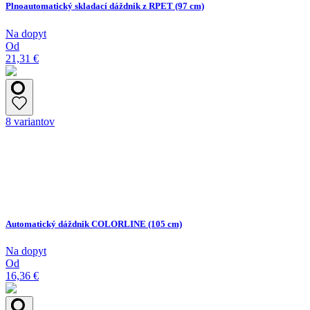
Plnoautomatický skladací dáždnik z RPET (97 cm)
Na dopyt
Od
21,31 €
8 variantov
Automatický dáždnik COLORLINE (105 cm)
Na dopyt
Od
16,36 €