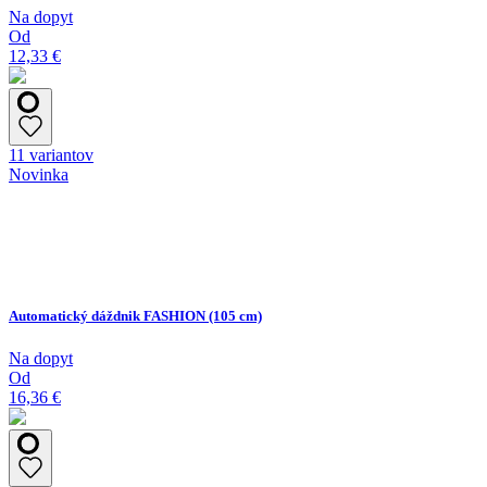
Na dopyt
Od
12,33 €
11 variantov
Novinka
Automatický dáždnik FASHION (105 cm)
Na dopyt
Od
16,36 €