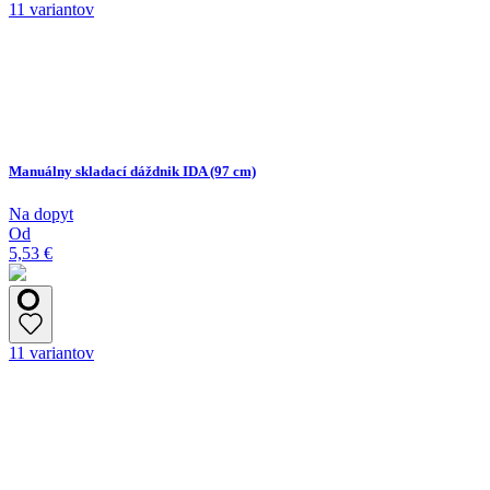
11 variantov
Manuálny skladací dáždnik IDA (97 cm)
Na dopyt
Od
5,53 €
11 variantov