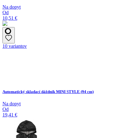
Na dopyt
Od
10,51 €
10 variantov
Automatický skladací dáždnik MINI STYLE (94 cm)
Na dopyt
Od
19,41 €