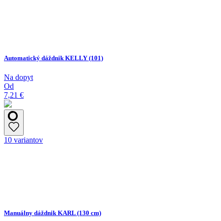
Automatický dáždnik KELLY (101)
Na dopyt
Od
7,21 €
10 variantov
Manuálny dáždnik KARL (130 cm)