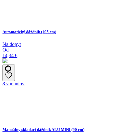
Automatický dáždnik (105 cm)
Na dopyt
Od
14,34 €
8 variantov
Manuálny skladací dáždnik ALU MINI (90 cm)