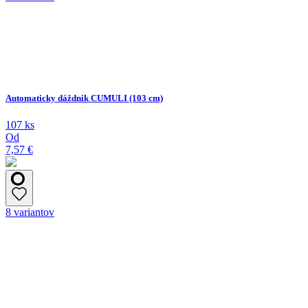
Automaticky dáždnik CUMULI (103 cm)
107 ks
Od
7,57 €
8 variantov