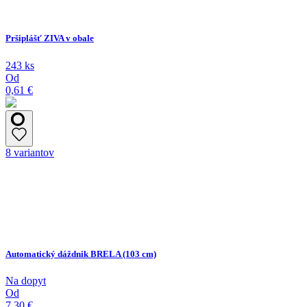
Pršiplášť ZIVA v obale
243 ks
Od
0,61 €
8 variantov
Automatický dáždnik BRELA (103 cm)
Na dopyt
Od
7,30 €