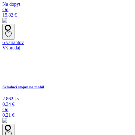
Na dopyt
Od
15,82 €
6 variantov
Výpredaj
Skladací stojan na mobil
2 862 ks
0,34 €
Od
0,21 €