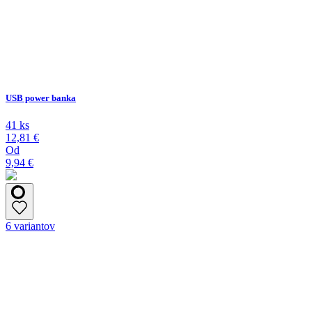
USB power banka
41 ks
12,81 €
Od
9,94 €
6 variantov