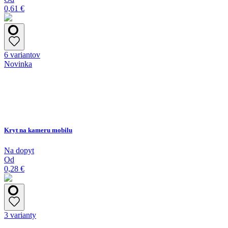
0,61 €
6 variantov
Novinka
Kryt na kameru mobilu
Na dopyt
Od
0,28 €
3 varianty