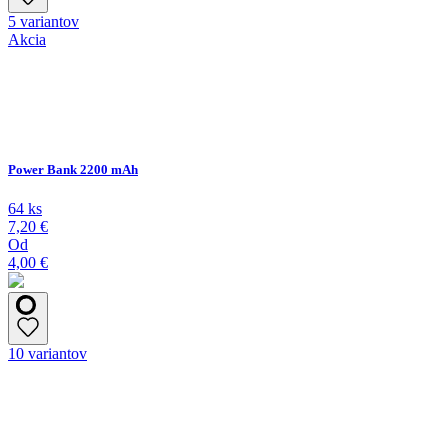
5 variantov
Akcia
Power Bank 2200 mAh
64 ks
7,20 €
Od
4,00 €
10 variantov