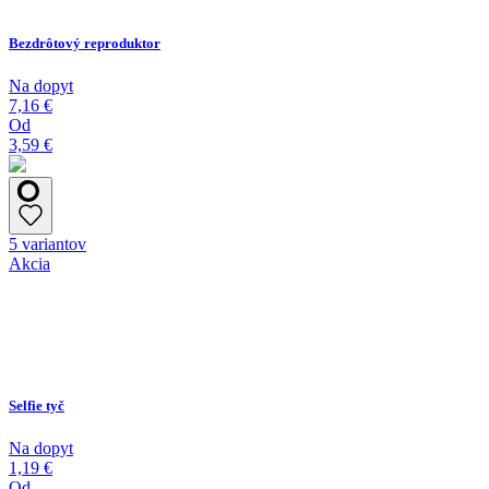
Bezdrôtový reproduktor
Na dopyt
7,16 €
Od
3,59 €
5 variantov
Akcia
Selfie tyč
Na dopyt
1,19 €
Od