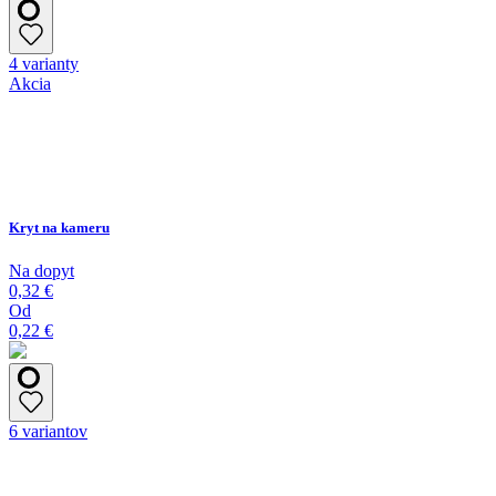
4 varianty
Akcia
Kryt na kameru
Na dopyt
0,32 €
Od
0,22 €
6 variantov