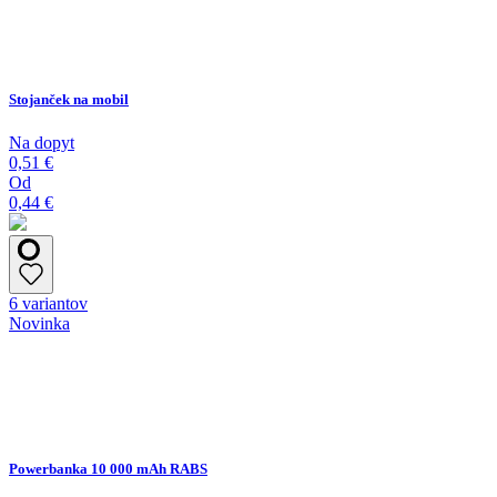
Stojanček na mobil
Na dopyt
0,51 €
Od
0,44 €
6 variantov
Novinka
Powerbanka 10 000 mAh RABS