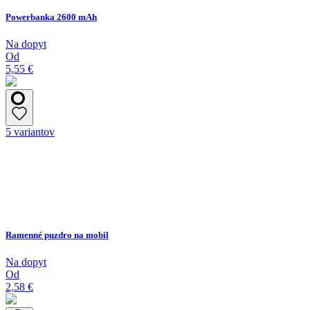
Powerbanka 2600 mAh
Na dopyt
Od
5,55 €
5 variantov
Ramenné puzdro na mobil
Na dopyt
Od
2,58 €