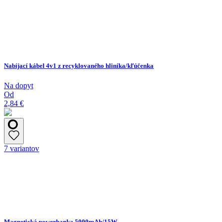
Nabíjací kábel 4v1 z recyklovaného hliníka/kľúčenka
Na dopyt
Od
2,84 €
7 variantov
Magnetická powerbanka 5000mAh/15W