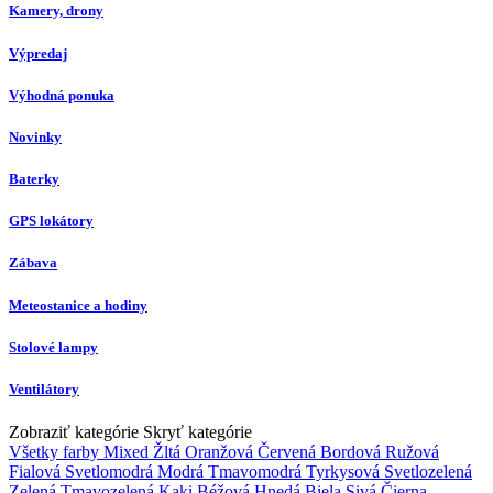
Kamery, drony
Výpredaj
Výhodná ponuka
Novinky
Baterky
GPS lokátory
Zábava
Meteostanice a hodiny
Stolové lampy
Ventilátory
Zobraziť kategórie
Skryť kategórie
Všetky farby
Mixed
Žltá
Oranžová
Červená
Bordová
Ružová
Fialová
Svetlomodrá
Modrá
Tmavomodrá
Tyrkysová
Svetlozelená
Zelená
Tmavozelená
Kaki
Béžová
Hnedá
Biela
Sivá
Čierna