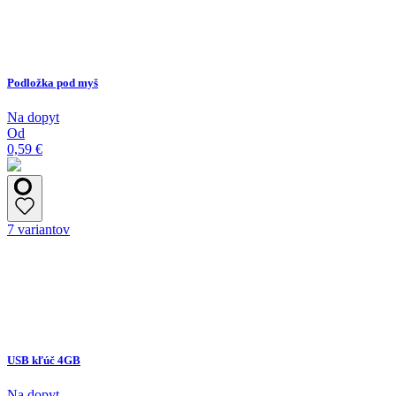
Podložka pod myš
Na dopyt
Od
0,59 €
7 variantov
USB kľúč 4GB
Na dopyt