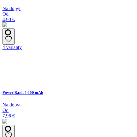
Na dopyt
Od
4,90 €
4 varianty
Power Bank 4 000 mAh
Na dopyt
Od
7,96 €