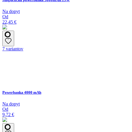
Na dopyt
Od
22,45 €
7 variantov
Powerbanka 4000 mAh
Na dopyt
Od
9,72 €