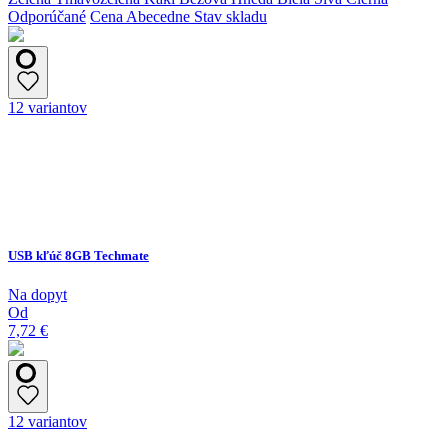
Odporúčané
Cena
Abecedne
Stav skladu
12 variantov
USB kľúč 8GB Techmate
Na dopyt
Od
7,72 €
12 variantov