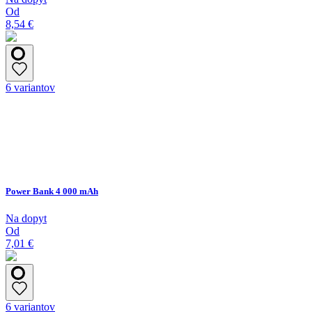
Od
8,54 €
6 variantov
Power Bank 4 000 mAh
Na dopyt
Od
7,01 €
6 variantov