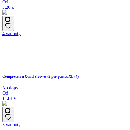
Od
3,26 €
4 varianty
Compression Quad Sleeves (2 per pack), XL (4)
Na dopyt
Od
11,81 €
3 varianty