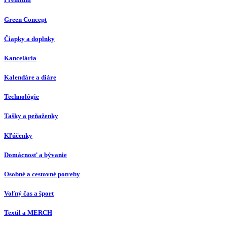
Green Concept
Čiapky a doplnky
Kancelária
Kalendáre a diáre
Technológie
Tašky a peňaženky
Kľúčenky
Domácnosť a bývanie
Osobné a cestovné potreby
Voľný čas a šport
Textil a MERCH