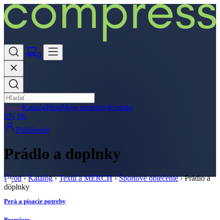
0
Úvod
Katalóg
Blog
Moje produkty
Kontakt
EN
SK
Prihlásenie
Prádlo a doplnky
Úvod
›
Katalóg
›
Textil a MERCH
›
Športové oblečenie
›
Prádlo a
doplnky
Perá a písacie potreby
Premium