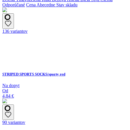
Odporúčané
Cena
Abecedne
Stav skladu
136 variantov
STRIPED SPORTS SOCKS/sporty red
Na dopyt
Od
4,84 €
90 variantov