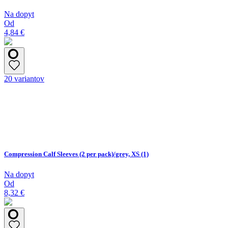
Na dopyt
Od
4,84 €
20 variantov
Compression Calf Sleeves (2 per pack)/grey, XS (1)
Na dopyt
Od
8,32 €