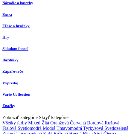
Náradie a baterky
Extra
Fľaše a hrnčeky
Hry
Skladom ihneď
Dáždniky
Zapaľovače
Výpredaj
Vario Collection
Značky
Zobraziť kategórie
Skryť kategórie
Všetky farby
Mixed
Žltá
Oranžová
Červená
Bordová
Ružová
Fialová
Svetlomodrá
Modrá
Tmavomodrá
Tyrkysová
Svetlozelená
Zelená
Tmavozelená
Kaki
Béžová
Hnedá
Biela
Sivá
Čierna