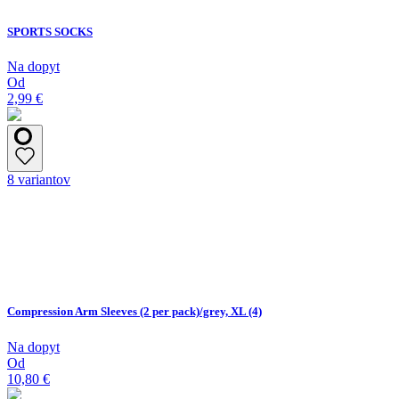
SPORTS SOCKS
Na dopyt
Od
2,99 €
8 variantov
Compression Arm Sleeves (2 per pack)/grey, XL (4)
Na dopyt
Od
10,80 €