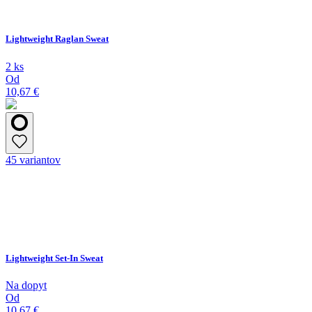
Lightweight Raglan Sweat
2 ks
Od
10,67 €
45 variantov
Lightweight Set-In Sweat
Na dopyt
Od
10,67 €