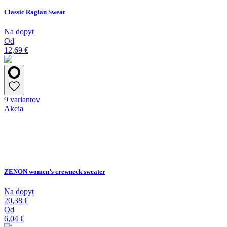
Classic Raglan Sweat
Na dopyt
Od
12,69 €
9 variantov
Akcia
ZENON women’s crewneck sweater
Na dopyt
20,38 €
Od
6,04 €