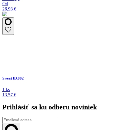
Od
26,93 €
Sweat ID.002
1 ks
13,57 €
Prihlásiť sa ku odberu noviniek