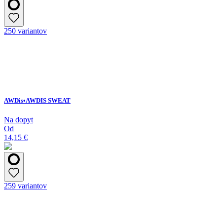
250 variantov
AWDis•AWDIS SWEAT
Na dopyt
Od
14,15 €
259 variantov