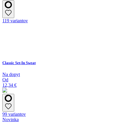
119 variantov
Classic Set-In Sweat
Na dopyt
Od
12,34 €
99 variantov
Novinka