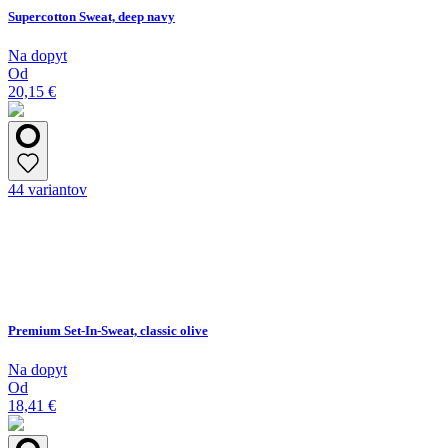
Supercotton Sweat, deep navy
Na dopyt
Od
20,15 €
44 variantov
Premium Set-In-Sweat, classic olive
Na dopyt
Od
18,41 €