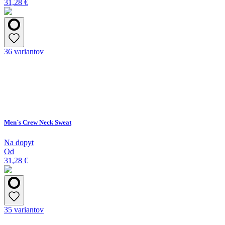
31,28 €
36 variantov
Men´s Crew Neck Sweat
Na dopyt
Od
31,28 €
35 variantov