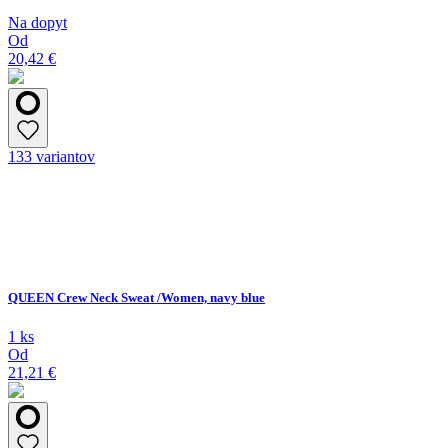
Na dopyt
Od
20,42 €
133 variantov
QUEEN Crew Neck Sweat /Women, navy blue
1 ks
Od
21,21 €