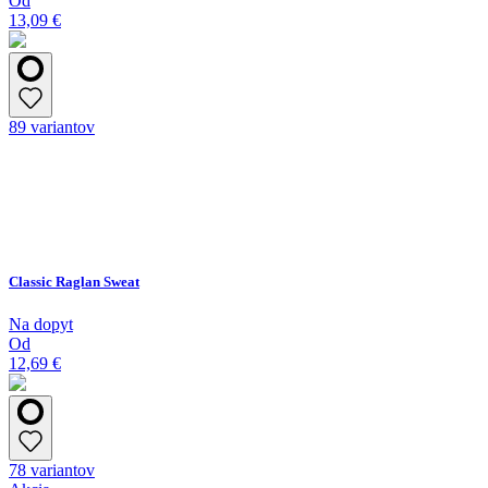
Od
13,09 €
89 variantov
Classic Raglan Sweat
Na dopyt
Od
12,69 €
78 variantov