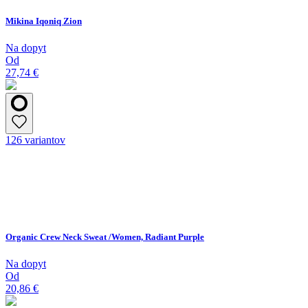
Mikina Iqoniq Zion
Na dopyt
Od
27,74 €
126 variantov
Organic Crew Neck Sweat /Women, Radiant Purple
Na dopyt
Od
20,86 €