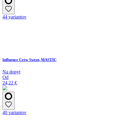
44 variantov
Influence Crew Sweat, MASTIC
Na dopyt
Od
24,22 €
40 variantov