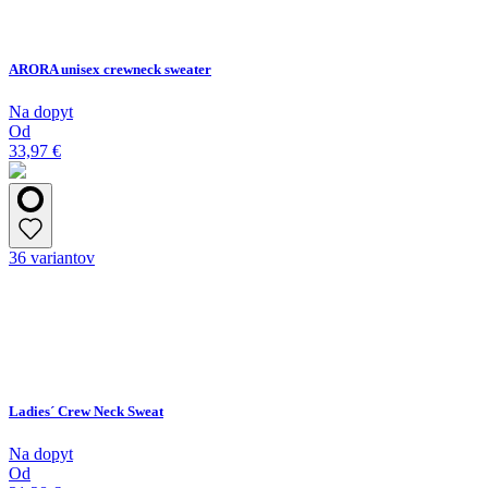
ARORA unisex crewneck sweater
Na dopyt
Od
33,97 €
36 variantov
Ladies´ Crew Neck Sweat
Na dopyt
Od