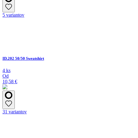
5 variantov
ID.202 50/50 Sweatshirt
4 ks
Od
10,58 €
31 variantov