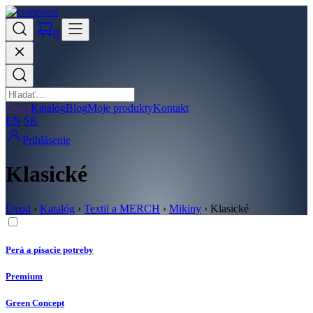
0
Úvod
Katalóg
Blog
Moje produkty
Kontakt
EN
SK
Prihlásenie
Klasické
Úvod
›
Katalóg
›
Textil a MERCH
›
Mikiny
›
Klasické
Perá a písacie potreby
Premium
Green Concept