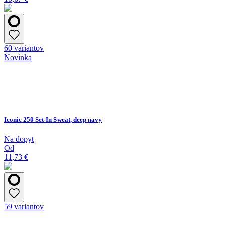
60 variantov
Novinka
Iconic 250 Set-In Sweat, deep navy
Na dopyt
Od
11,73 €
59 variantov