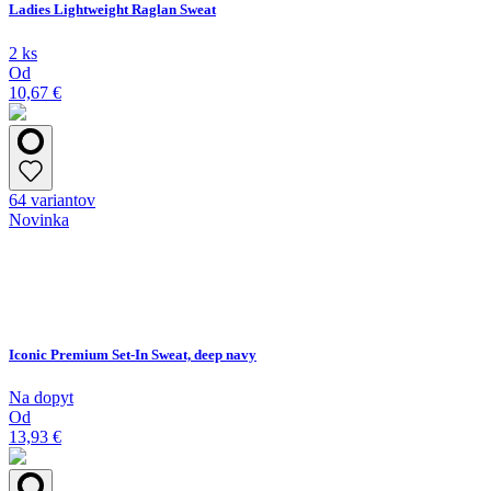
Ladies Lightweight Raglan Sweat
2 ks
Od
10,67 €
64 variantov
Novinka
Iconic Premium Set-In Sweat, deep navy
Na dopyt
Od
13,93 €