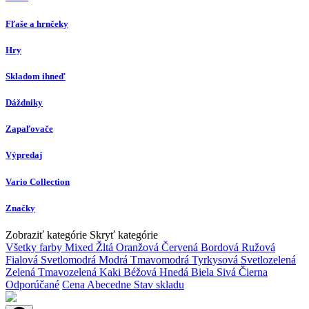
Fľaše a hrnčeky
Hry
Skladom ihneď
Dáždniky
Zapaľovače
Výpredaj
Vario Collection
Značky
Zobraziť kategórie
Skryť kategórie
Všetky farby
Mixed
Žltá
Oranžová
Červená
Bordová
Ružová
Fialová
Svetlomodrá
Modrá
Tmavomodrá
Tyrkysová
Svetlozelená
Zelená
Tmavozelená
Kaki
Béžová
Hnedá
Biela
Sivá
Čierna
Odporúčané
Cena
Abecedne
Stav skladu