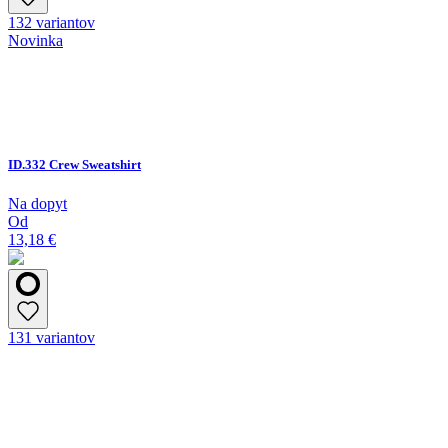
132 variantov
Novinka
ID.332 Crew Sweatshirt
Na dopyt
Od
13,18 €
131 variantov