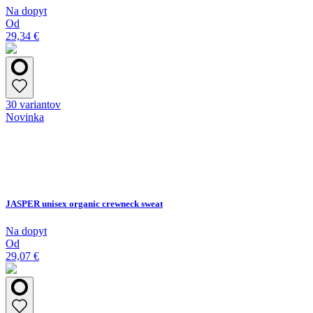
Na dopyt
Od
29,34 €
30 variantov
Novinka
JASPER unisex organic crewneck sweat
Na dopyt
Od
29,07 €