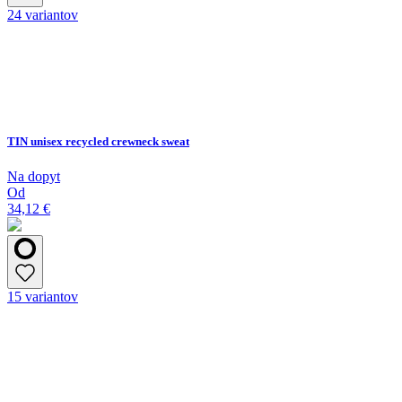
24 variantov
TIN unisex recycled crewneck sweat
Na dopyt
Od
34,12 €
15 variantov