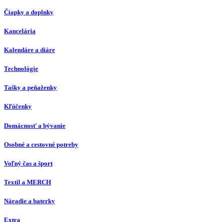
Čiapky a doplnky
Kancelária
Kalendáre a diáre
Technológie
Tašky a peňaženky
Kľúčenky
Domácnosť a bývanie
Osobné a cestovné potreby
Voľný čas a šport
Textil a MERCH
Náradie a baterky
Extra