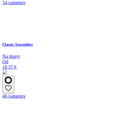
54 variantov
Classic Sweatshirt
Na dopyt
Od
18,37 €
46 variantov