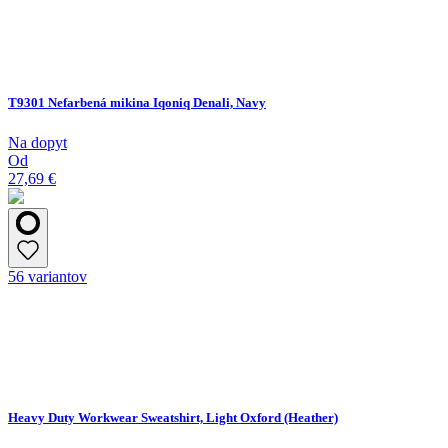
T9301 Nefarbená mikina Iqoniq Denali, Navy
Na dopyt
Od
27,69 €
56 variantov
Heavy Duty Workwear Sweatshirt, Light Oxford (Heather)