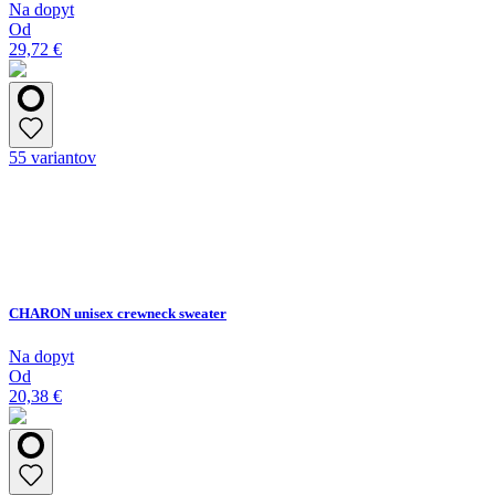
Na dopyt
Od
29,72 €
55 variantov
CHARON unisex crewneck sweater
Na dopyt
Od
20,38 €