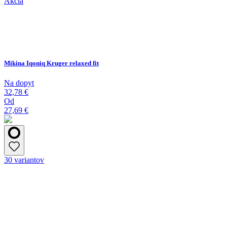
Akcia
Mikina Iqoniq Kruger relaxed fit
Na dopyt
32,78 €
Od
27,69 €
30 variantov