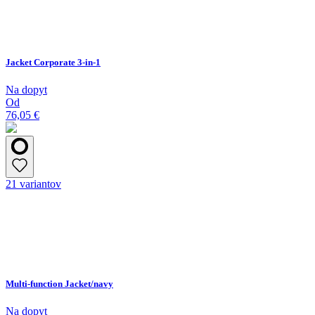
Jacket Corporate 3-in-1
Na dopyt
Od
76,05 €
21 variantov
Multi-function Jacket/navy
Na dopyt