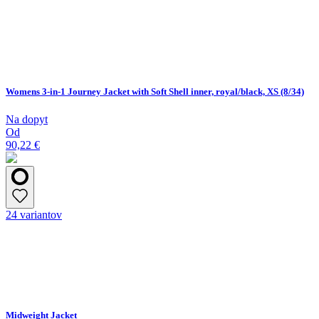
Womens 3-in-1 Journey Jacket with Soft Shell inner, royal/black, XS (8/34)
Na dopyt
Od
90,22 €
24 variantov
Midweight Jacket