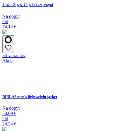
3-in-1 Zip & Clip Jacket, royal
Na dopyt
Od
74,12 €
34 variantov
Akcia
DINLAS men's lightweight jacket
Na dopyt
50,09 €
Od
24,24 €