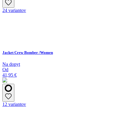
24 variantov
Jacket Crew Bomber /Women
Na dopyt
Od
41,95 €
12 variantov