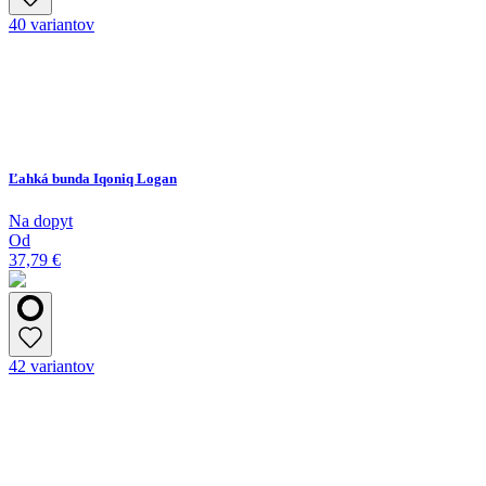
40 variantov
Ľahká bunda Iqoniq Logan
Na dopyt
Od
37,79 €
42 variantov