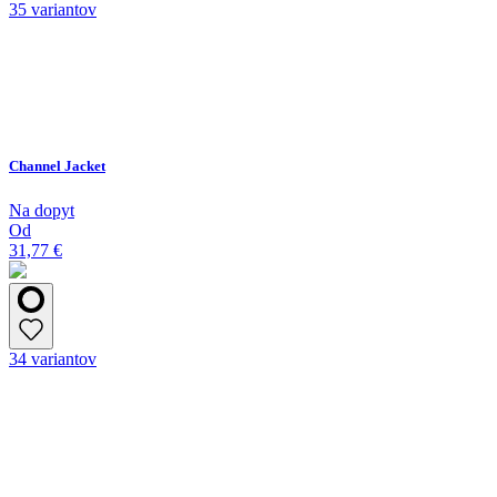
35 variantov
Channel Jacket
Na dopyt
Od
31,77 €
34 variantov