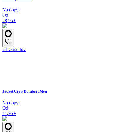
Na dopyt
Od
28,95 €
24 variantov
Jacket Crew Bomber /Men
Na dopyt
Od
41,95 €