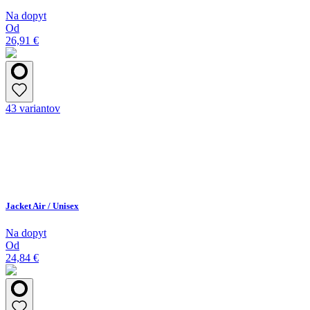
Na dopyt
Od
26,91 €
43 variantov
Jacket Air / Unisex
Na dopyt
Od
24,84 €