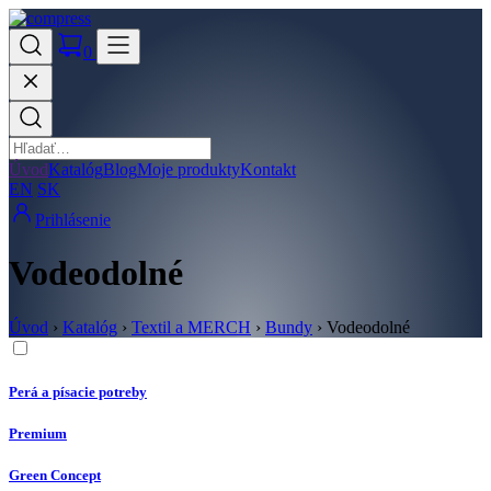
0
Úvod
Katalóg
Blog
Moje produkty
Kontakt
EN
SK
Prihlásenie
Vodeodolné
Úvod
›
Katalóg
›
Textil a MERCH
›
Bundy
›
Vodeodolné
Perá a písacie potreby
Premium
Green Concept