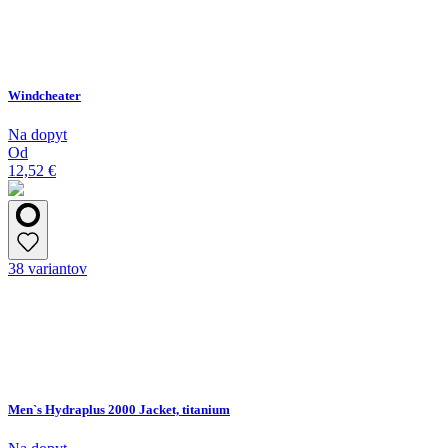
Windcheater
Na dopyt
Od
12,52 €
38 variantov
Men`s Hydraplus 2000 Jacket, titanium