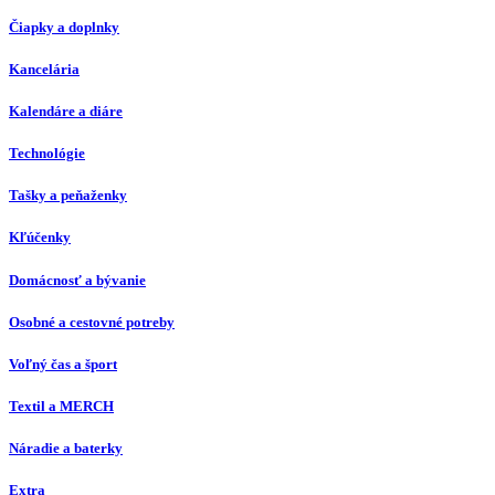
Čiapky a doplnky
Kancelária
Kalendáre a diáre
Technológie
Tašky a peňaženky
Kľúčenky
Domácnosť a bývanie
Osobné a cestovné potreby
Voľný čas a šport
Textil a MERCH
Náradie a baterky
Extra