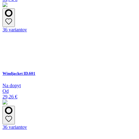
36 variantov
Windjacket ID.601
Na dopyt
Od
29,26 €
36 variantov