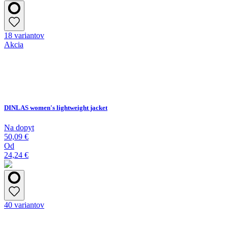
18 variantov
Akcia
DINLAS women's lightweight jacket
Na dopyt
50,09 €
Od
24,24 €
40 variantov