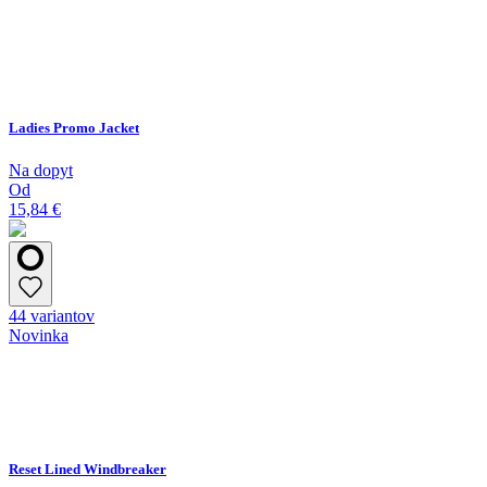
Ladies Promo Jacket
Na dopyt
Od
15,84 €
44 variantov
Novinka
Reset Lined Windbreaker