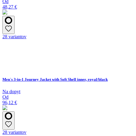
Od
48,27 €
28 variantov
Men`s 3-in-1 Journey Jacket with Soft Shell inner, royal/black
Na dopyt
Od
96,12 €
28 variantov