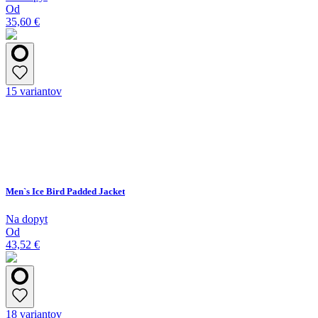
Od
35,60 €
15 variantov
Men`s Ice Bird Padded Jacket
Na dopyt
Od
43,52 €
18 variantov