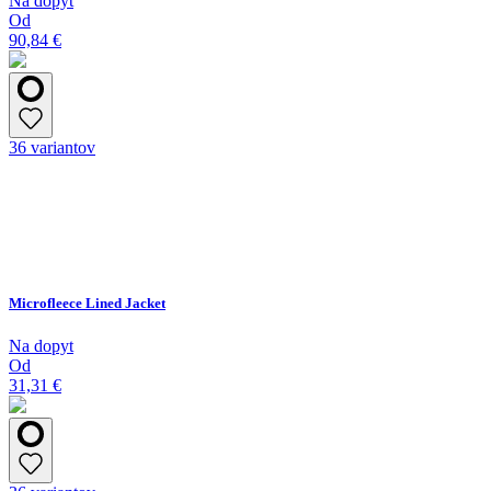
Na dopyt
Od
90,84 €
36 variantov
Microfleece Lined Jacket
Na dopyt
Od
31,31 €