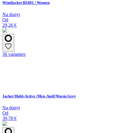
Windjacket ID.601 / Women
Na dopyt
Od
29,26 €
36 variantov
Jacket Multi-Active /Men, Atoll/Warm Grey
Na dopyt
Od
39,78 €