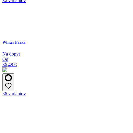
36 variantov
Winter Parka
Na dopyt
Od
36,48 €
36 variantov