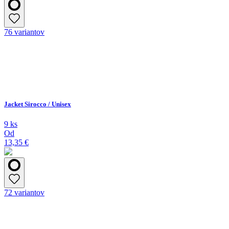
76 variantov
Jacket Sirocco / Unisex
9 ks
Od
13,35 €
72 variantov