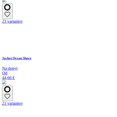
23 variantov
Jacket Ocean Shore
Na dopyt
Od
44,66 €
21 variantov