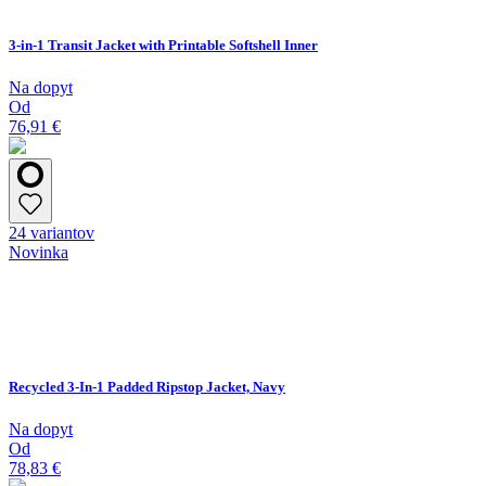
3-in-1 Transit Jacket with Printable Softshell Inner
Na dopyt
Od
76,91 €
24 variantov
Novinka
Recycled 3-In-1 Padded Ripstop Jacket, Navy
Na dopyt
Od
78,83 €