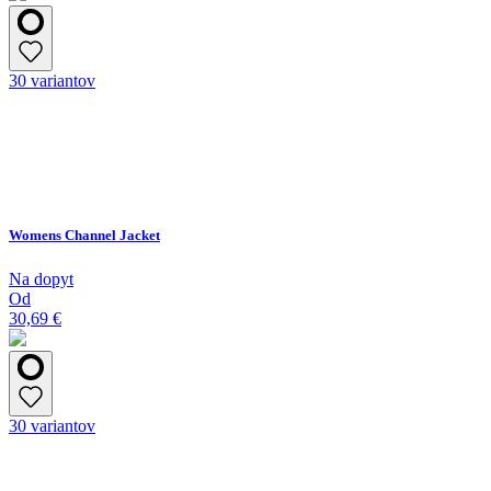
30 variantov
Womens Channel Jacket
Na dopyt
Od
30,69 €
30 variantov