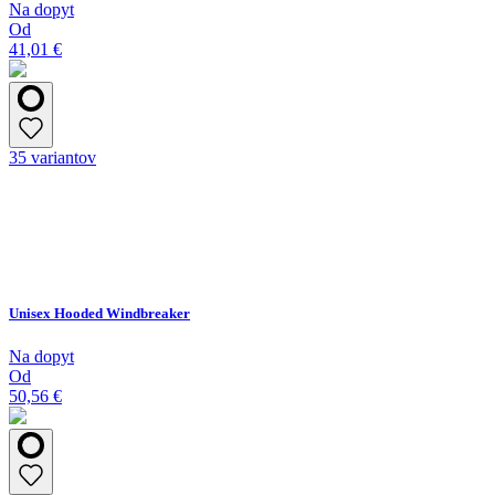
Na dopyt
Od
41,01 €
35 variantov
Unisex Hooded Windbreaker
Na dopyt
Od
50,56 €