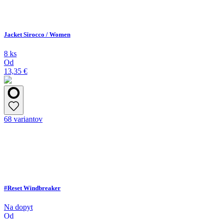
Jacket Sirocco / Women
8 ks
Od
13,35 €
68 variantov
#Reset Windbreaker
Na dopyt
Od