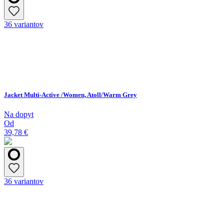
36 variantov
Jacket Multi-Active /Women, Atoll/Warm Grey
Na dopyt
Od
39,78 €
36 variantov