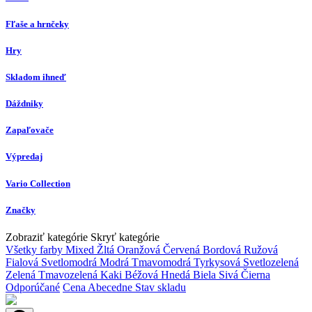
Fľaše a hrnčeky
Hry
Skladom ihneď
Dáždniky
Zapaľovače
Výpredaj
Vario Collection
Značky
Zobraziť kategórie
Skryť kategórie
Všetky farby
Mixed
Žltá
Oranžová
Červená
Bordová
Ružová
Fialová
Svetlomodrá
Modrá
Tmavomodrá
Tyrkysová
Svetlozelená
Zelená
Tmavozelená
Kaki
Béžová
Hnedá
Biela
Sivá
Čierna
Odporúčané
Cena
Abecedne
Stav skladu