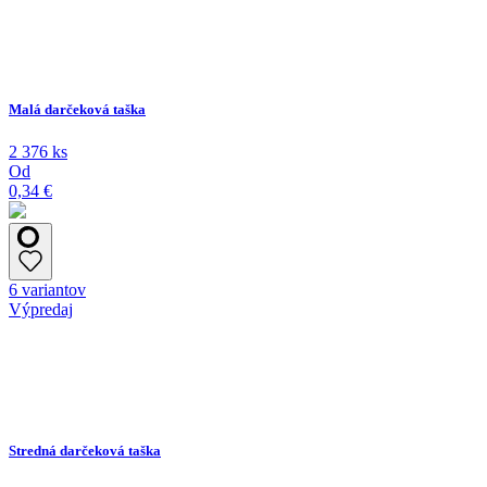
Malá darčeková taška
2 376 ks
Od
0,34 €
6 variantov
Výpredaj
Stredná darčeková taška