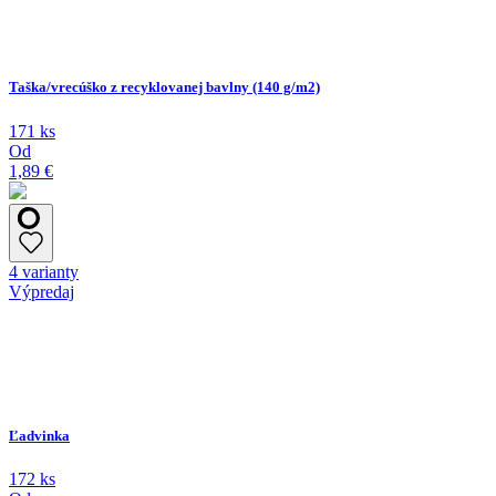
Taška/vrecúško z recyklovanej bavlny (140 g/m2)
171 ks
Od
1,89 €
4 varianty
Výpredaj
Ľadvinka
172 ks