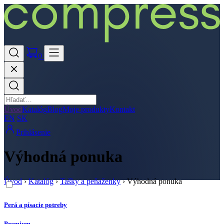
0
Úvod
Katalóg
Blog
Moje produkty
Kontakt
EN
SK
Prihlásenie
Výhodná ponuka
Úvod
›
Katalóg
›
Tašky a peňaženky
›
Výhodná ponuka
Perá a písacie potreby
Premium