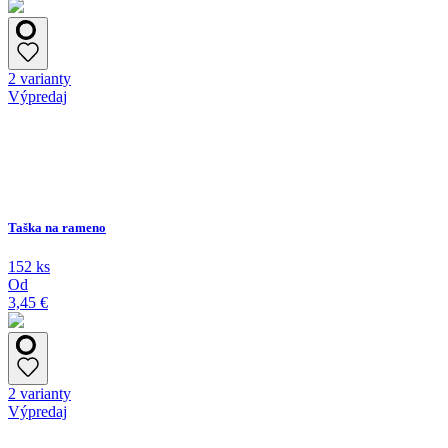
2 varianty
Výpredaj
Taška na rameno
152 ks
Od
3,45 €
2 varianty
Výpredaj