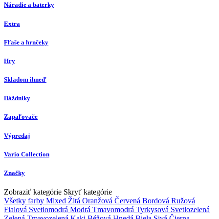
Náradie a baterky
Extra
Fľaše a hrnčeky
Hry
Skladom ihneď
Dáždniky
Zapaľovače
Výpredaj
Vario Collection
Značky
Zobraziť kategórie
Skryť kategórie
Všetky farby
Mixed
Žltá
Oranžová
Červená
Bordová
Ružová
Fialová
Svetlomodrá
Modrá
Tmavomodrá
Tyrkysová
Svetlozelená
Zelená
Tmavozelená
Kaki
Béžová
Hnedá
Biela
Sivá
Čierna