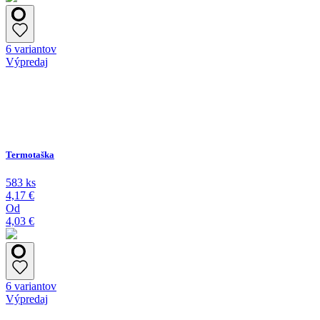
6 variantov
Výpredaj
Termotaška
583 ks
4,17 €
Od
4,03 €
6 variantov
Výpredaj