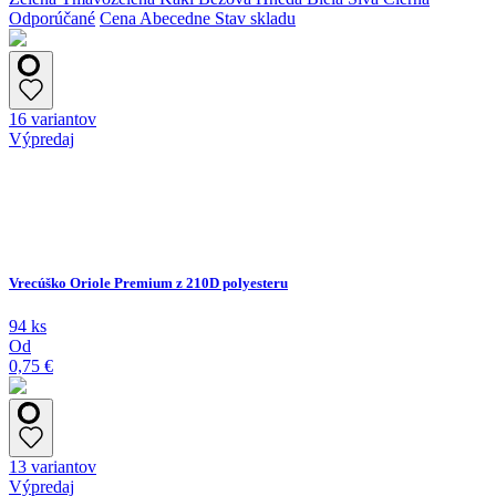
Odporúčané
Cena
Abecedne
Stav skladu
16 variantov
Výpredaj
Vrecúško Oriole Premium z 210D polyesteru
94 ks
Od
0,75 €
13 variantov
Výpredaj