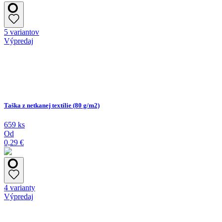
5 variantov
Výpredaj
Taška z netkanej textílie (80 g/m2)
659 ks
Od
0,29 €
4 varianty
Výpredaj