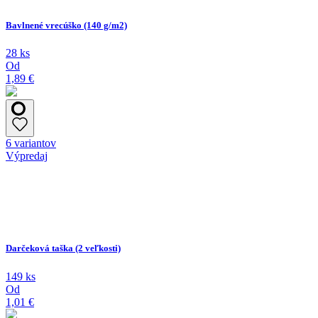
Bavlnené vrecúško (140 g/m2)
28 ks
Od
1,89 €
6 variantov
Výpredaj
Darčeková taška (2 veľkosti)
149 ks
Od
1,01 €