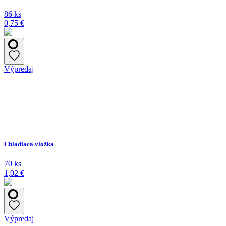
86 ks
0,75 €
Výpredaj
Chladiaca vložka
70 ks
1,02 €
Výpredaj