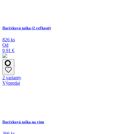
Darčeková taška (2 veľkosti)
826 ks
Od
0,91 €
2 varianty
Výpredaj
Darčeková taška na víno
366 ks