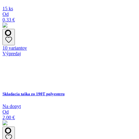
15 ks
Od
0,33 €
10 variantov
Výpredaj
Skladacia taška zo 190T polyesteru
Na dopyt
Od
2,00 €