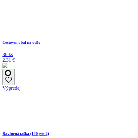
Cestovní obal na oděv
36 ks
2,31 €
Výpredaj
Bavlnená taška (140 g/m2)