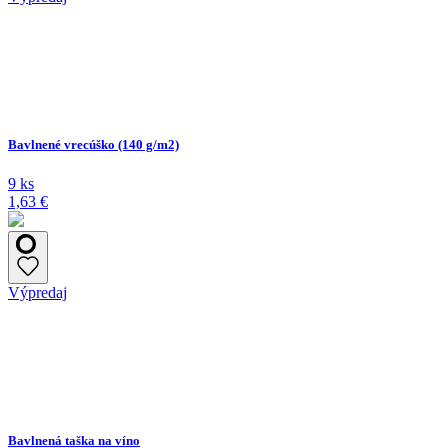
Bavlnené vrecúško (140 g/m2)
9 ks
1,63 €
Výpredaj
Bavlnená taška na víno