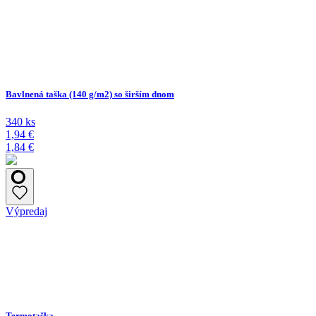
Bavlnená taška (140 g/m2) so širším dnom
340 ks
1,94 €
1,84 €
Výpredaj
Termotaška