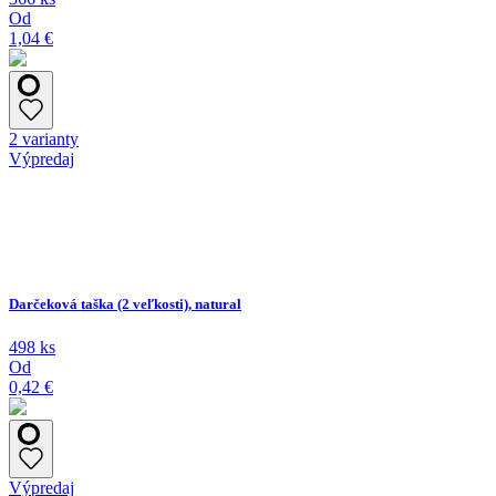
Od
1,04 €
2 varianty
Výpredaj
Darčeková taška (2 veľkosti), natural
498 ks
Od
0,42 €
Výpredaj