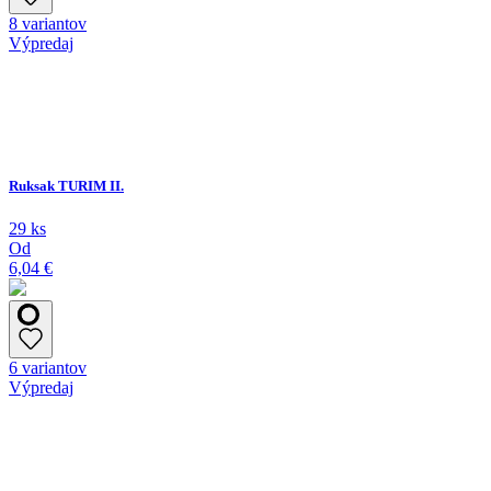
8 variantov
Výpredaj
Ruksak TURIM II.
29 ks
Od
6,04 €
6 variantov
Výpredaj