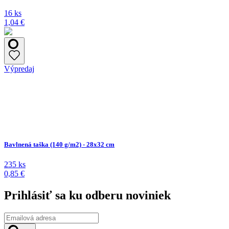
16 ks
1,04 €
Výpredaj
Bavlnená taška (140 g/m2) - 28x32 cm
235 ks
0,85 €
Prihlásiť sa ku odberu noviniek