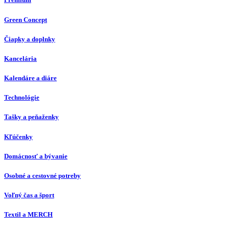
Green Concept
Čiapky a doplnky
Kancelária
Kalendáre a diáre
Technológie
Tašky a peňaženky
Kľúčenky
Domácnosť a bývanie
Osobné a cestovné potreby
Voľný čas a šport
Textil a MERCH