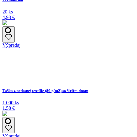
20 ks
4,93 €
Výpredaj
Taška z netkanej textílie (80 g/m2) so širším dnom
1 000 ks
1,58 €
Výpredaj