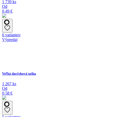
1 739 ks
Od
0,49 €
6 variantov
Výpredaj
Veľká darčeková taška
1 267 ks
Od
0,58 €
5 variantov