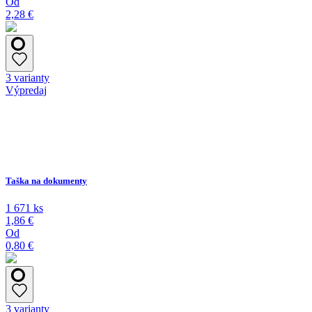
Od
2,28 €
3 varianty
Výpredaj
Taška na dokumenty
1 671 ks
1,86 €
Od
0,80 €
3 varianty