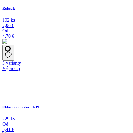
Ruksak
192 ks
7,96 €
Od
4,70 €
3 varianty
Výpredaj
Chladiaca taška z RPET
229 ks
Od
5,41 €