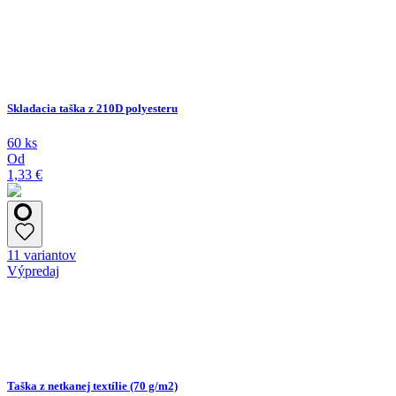
Skladacia taška z 210D polyesteru
60 ks
Od
1,33 €
11 variantov
Výpredaj
Taška z netkanej textílie (70 g/m2)