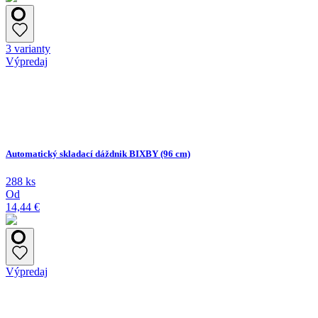
3 varianty
Výpredaj
Automatický skladací dáždnik BIXBY (96 cm)
288 ks
Od
14,44 €
Výpredaj