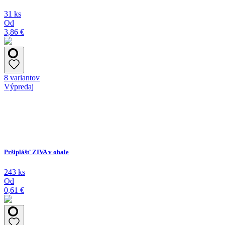
31 ks
Od
3,86 €
8 variantov
Výpredaj
Pršiplášť ZIVA v obale
243 ks
Od
0,61 €