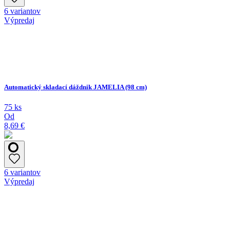
6 variantov
Výpredaj
Automatický skladací dáždnik JAMELIA (98 cm)
75 ks
Od
8,69 €
6 variantov
Výpredaj