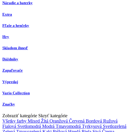
Náradie a baterky
Extra
Fľaše a hrnčeky
Hry
Skladom ihneď
Dáždniky
Zapaľovače
Výpredaj
Vario Collection
Značky
Zobraziť kategórie
Skryť kategórie
Všetky farby
Mixed
Žltá
Oranžová
Červená
Bordová
Ružová
Fialová
Svetlomodrá
Modrá
Tmavomodrá
Tyrkysová
Svetlozelená
Zelená
Tmavozelená
Kaki
Béžová
Hnedá
Biela
Sivá
Čierna