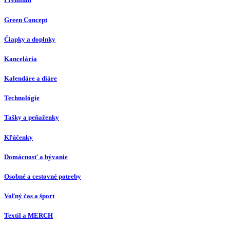
Green Concept
Čiapky a doplnky
Kancelária
Kalendáre a diáre
Technológie
Tašky a peňaženky
Kľúčenky
Domácnosť a bývanie
Osobné a cestovné potreby
Voľný čas a šport
Textil a MERCH