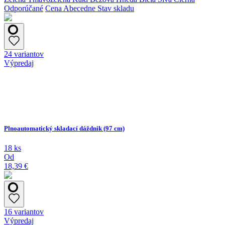
Odporúčané
Cena
Abecedne
Stav skladu
24 variantov
Výpredaj
Plnoautomatický skladací dáždnik (97 cm)
18 ks
Od
18,39 €
16 variantov
Výpredaj