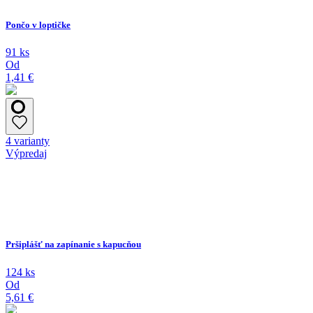
Pončo v loptičke
91 ks
Od
1,41 €
4 varianty
Výpredaj
Pršiplášť na zapínanie s kapucňou
124 ks
Od
5,61 €