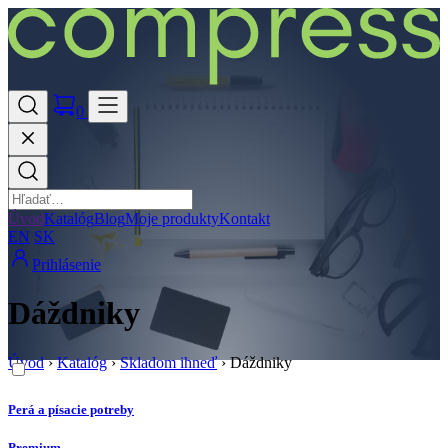
0
Úvod
Katalóg
Blog
Moje produkty
Kontakt
EN
SK
Prihlásenie
Dáždniky
Úvod
›
Katalóg
›
Skladom ihneď
›
Dáždniky
Perá a písacie potreby
Premium