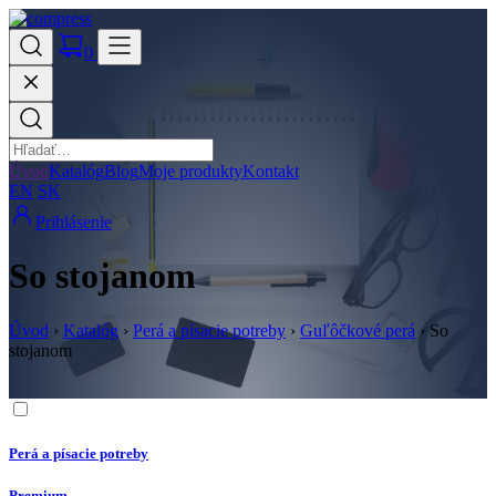
0
Úvod
Katalóg
Blog
Moje produkty
Kontakt
EN
SK
Prihlásenie
So stojanom
Úvod
›
Katalóg
›
Perá a písacie potreby
›
Guľôčkové perá
›
So
stojanom
Perá a písacie potreby
Premium