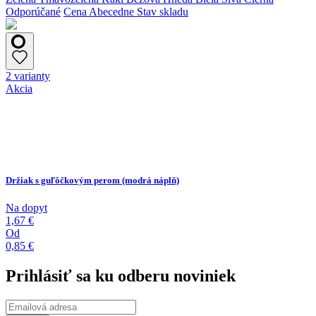
Odporúčané
Cena
Abecedne
Stav skladu
2 varianty
Akcia
Držiak s guľôčkovým perom (modrá náplň)
Na dopyt
1,67 €
Od
0,85 €
Prihlásiť sa ku odberu noviniek