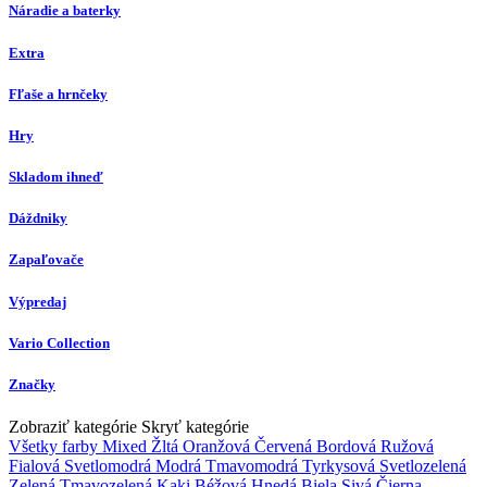
Náradie a baterky
Extra
Fľaše a hrnčeky
Hry
Skladom ihneď
Dáždniky
Zapaľovače
Výpredaj
Vario Collection
Značky
Zobraziť kategórie
Skryť kategórie
Všetky farby
Mixed
Žltá
Oranžová
Červená
Bordová
Ružová
Fialová
Svetlomodrá
Modrá
Tmavomodrá
Tyrkysová
Svetlozelená
Zelená
Tmavozelená
Kaki
Béžová
Hnedá
Biela
Sivá
Čierna