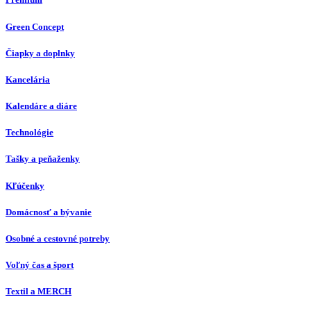
Green Concept
Čiapky a doplnky
Kancelária
Kalendáre a diáre
Technológie
Tašky a peňaženky
Kľúčenky
Domácnosť a bývanie
Osobné a cestovné potreby
Voľný čas a šport
Textil a MERCH