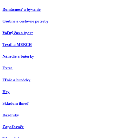
Domácnosť a bývanie
Osobné a cestovné potreby
Voľný čas a šport
Textil a MERCH
Náradie a baterky
Extra
Fľaše a hrnčeky
Hry
Skladom ihneď
Dáždniky
Zapaľovače