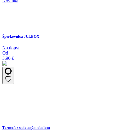
Novinka
Šperkovnica JULBOX
Na dopyt
Od
3,96 €
Termofor s pleteným obalom