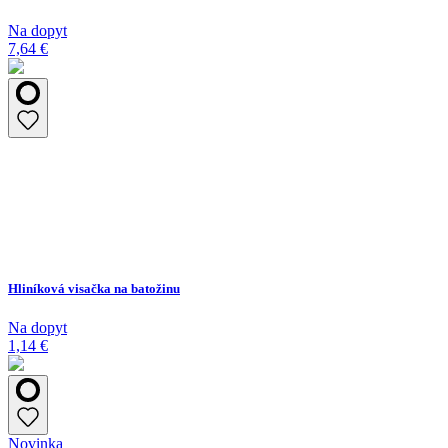
Na dopyt
7,64 €
Hliníková visačka na batožinu
Na dopyt
1,14 €
Novinka