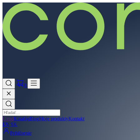
0
Úvod
Katalóg
Blog
Moje produkty
Kontakt
EN
SK
Prihlásenie