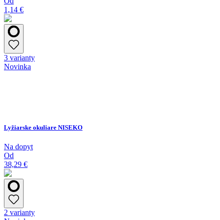
Od
1,14 €
3 varianty
Novinka
Lyžiarske okuliare NISEKO
Na dopyt
Od
38,29 €
2 varianty