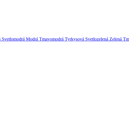
á
Svetlomodrá
Modrá
Tmavomodrá
Tyrkysová
Svetlozelená
Zelená
Tm