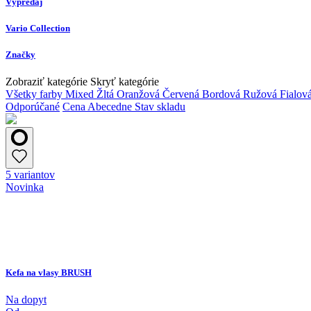
Výpredaj
Vario Collection
Značky
Zobraziť kategórie
Skryť kategórie
Všetky farby
Mixed
Žltá
Oranžová
Červená
Bordová
Ružová
Fialov
Odporúčané
Cena
Abecedne
Stav skladu
5 variantov
Novinka
Kefa na vlasy BRUSH
Na dopyt