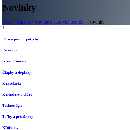
Novinky
Úvod
›
Katalóg
›
Osobné a cestovné potreby
›
Novinky
Perá a písacie potreby
Premium
Green Concept
Čiapky a doplnky
Kancelária
Kalendáre a diáre
Technológie
Tašky a peňaženky
Kľúčenky