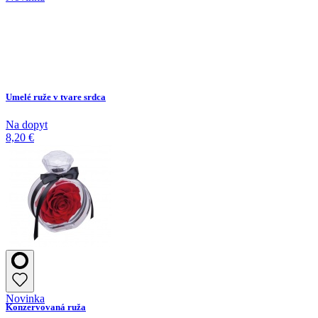
Umelé ruže v tvare srdca
Na dopyt
8,20 €
Novinka
Konzervovaná ruža