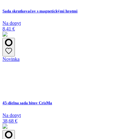
Sada skrutkovačov s magnetickými hrotmi
Na dopyt
8,41 €
Novinka
45-dielna sada bitov CrisMa
Na dopyt
38,68 €