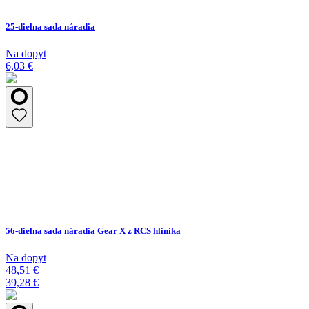
25-dielna sada náradia
Na dopyt
6,03 €
56-dielna sada náradia Gear X z RCS hliníka
Na dopyt
48,51 €
39,28 €