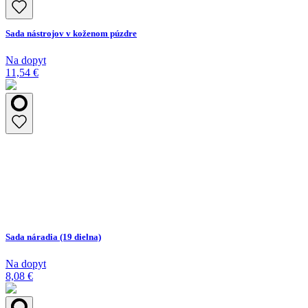
Sada nástrojov v koženom púzdre
Na dopyt
11,54 €
Sada náradia (19 dielna)
Na dopyt
8,08 €