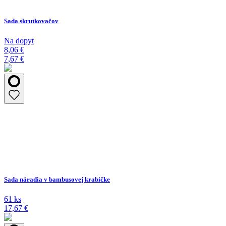
Sada skrutkovačov
Na dopyt
8,06 €
7,67 €
Sada náradia v bambusovej krabičke
61 ks
17,67 €