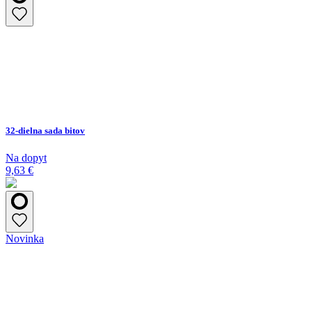
32-dielna sada bitov
Na dopyt
9,63 €
Novinka