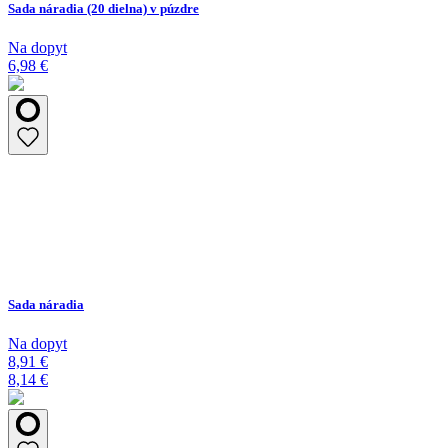
Sada náradia (20 dielna) v púzdre
Na dopyt
6,98 €
Sada náradia
Na dopyt
8,91 €
8,14 €