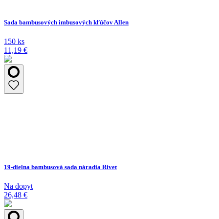
Sada bambusových imbusových kľúčov Allen
150 ks
11,19 €
19-dielna bambusová sada náradia Rivet
Na dopyt
26,48 €