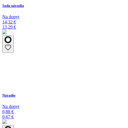
Sada náradia
Na dopyt
14,32 €
13,29 €
Náradie
Na dopyt
0,88 €
0,67 €