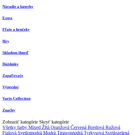
Náradie a baterky
Extra
Fľaše a hrnčeky
Hry
Skladom ihneď
Dáždniky
Zapaľovače
Výpredaj
Vario Collection
Značky
Zobraziť kategórie
Skryť kategórie
Všetky farby
Mixed
Žltá
Oranžová
Červená
Bordová
Ružová
Fialová
Svetlomodrá
Modrá
Tmavomodrá
Tyrkysová
Svetlozelená