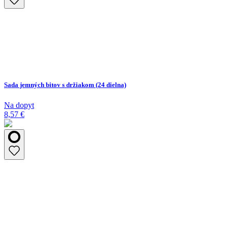
Sada jemných bitov s držiakom (24 dielna)
Na dopyt
8,57 €