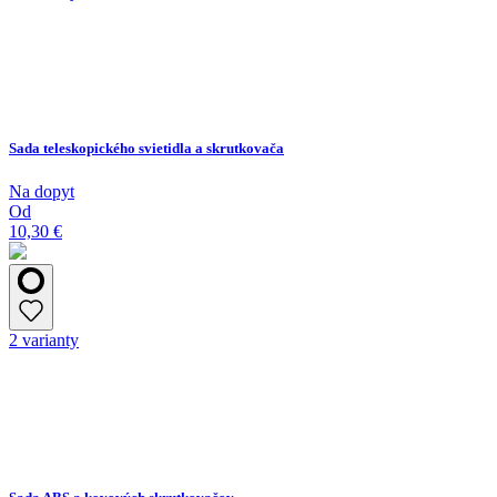
Sada teleskopického svietidla a skrutkovača
Na dopyt
Od
10,30 €
2 varianty