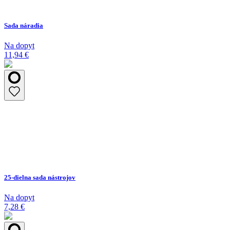
Sada náradia
Na dopyt
11,94 €
25-dielna sada nástrojov
Na dopyt
7,28 €