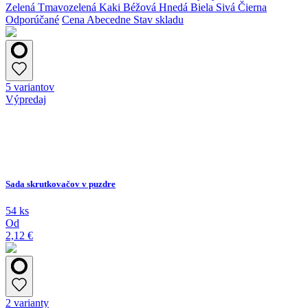
Zelená
Tmavozelená
Kaki
Béžová
Hnedá
Biela
Sivá
Čierna
Odporúčané
Cena
Abecedne
Stav skladu
5 variantov
Výpredaj
Sada skrutkovačov v puzdre
54 ks
Od
2,12 €
2 varianty