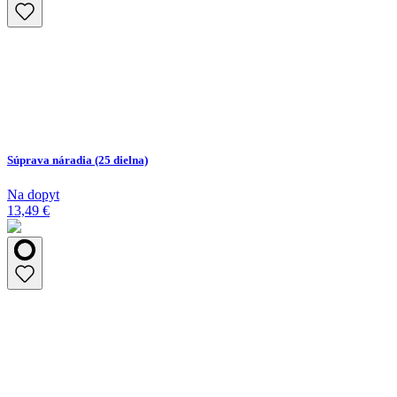
Súprava náradia (25 dielna)
Na dopyt
13,49 €