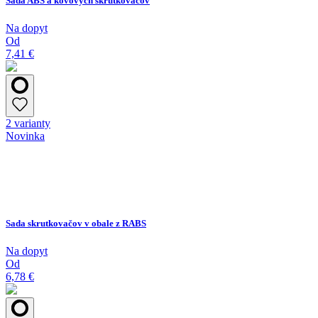
Sada ABS a kovových skrutkovačov
Na dopyt
Od
7,41 €
2 varianty
Novinka
Sada skrutkovačov v obale z RABS
Na dopyt
Od
6,78 €