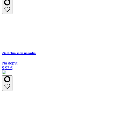
24-dielna sada náradia
Na dopyt
9,93 €