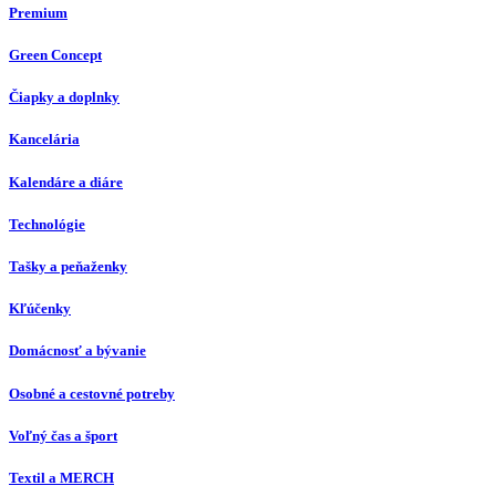
Premium
Green Concept
Čiapky a doplnky
Kancelária
Kalendáre a diáre
Technológie
Tašky a peňaženky
Kľúčenky
Domácnosť a bývanie
Osobné a cestovné potreby
Voľný čas a šport
Textil a MERCH