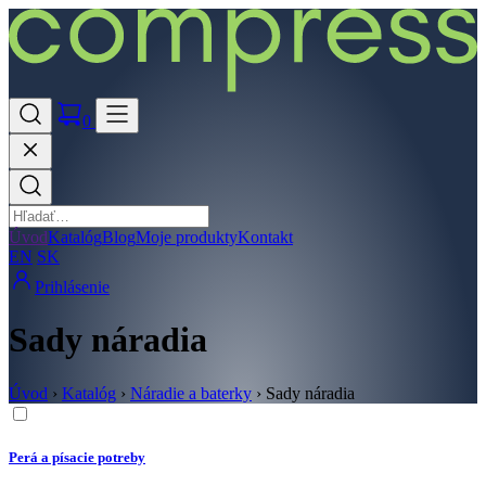
0
Úvod
Katalóg
Blog
Moje produkty
Kontakt
EN
SK
Prihlásenie
Sady náradia
Úvod
›
Katalóg
›
Náradie a baterky
›
Sady náradia
Perá a písacie potreby