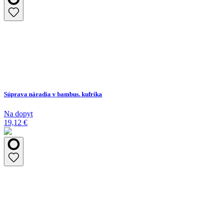
Súprava náradia v bambus. kufríka
Na dopyt
19,12 €