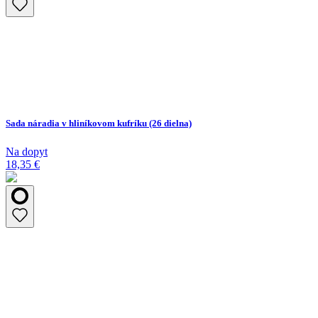
Sada náradia v hliníkovom kufríku (26 dielna)
Na dopyt
18,35 €