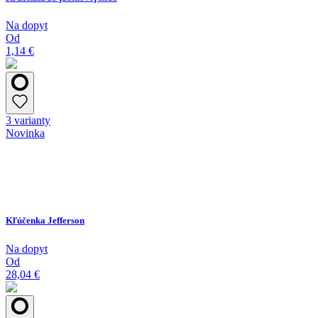
Na dopyt
Od
1,14 €
3 varianty
Novinka
Kľúčenka Jefferson
Na dopyt
Od
28,04 €