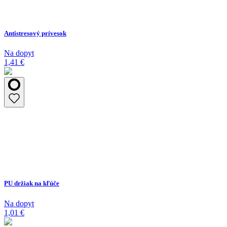
Antistresový prívesok
Na dopyt
1,41 €
PU držiak na kľúče
Na dopyt
1,01 €