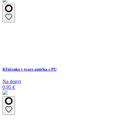
Kľúčenka v tvare autíčka z PU
Na dopyt
0,95 €