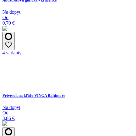
Antistresová gulička - kľúčenka
Na dopyt
Od
0,70 €
4 varianty
Prívesok na kľúče VINGA Baltimore
Na dopyt
Od
3,86 €