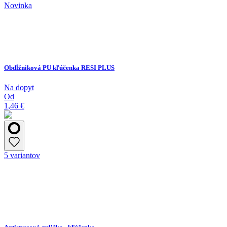
Novinka
Obdĺžniková PU kľúčenka RESI PLUS
Na dopyt
Od
1,46 €
5 variantov