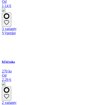
Od
1,14 €
3 varianty
Výpredaj
Kľúčenka
270 ks
Od
2,29 €
2 varianty