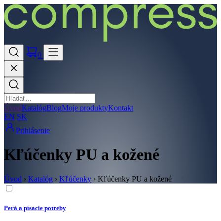
0
Úvod
Katalóg
Blog
Moje produkty
Kontakt
EN
SK
Prihlásenie
Kľúčenky PU a kožené
Úvod
›
Katalóg
›
Kľúčenky
›
Kľúčenky PU a kožené
Perá a písacie potreby