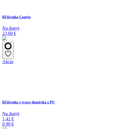
Kľúčenka Caprio
Na dopyt
23,60 €
Akcia
Kľúčenka v tvare domčeka z PU
Na dopyt
1,41 €
0,99 €