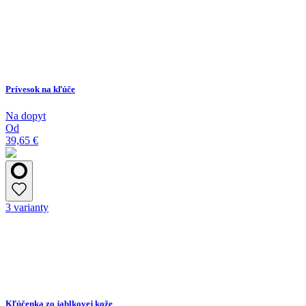
Prívesok na kľúče
Na dopyt
Od
39,65 €
3 varianty
Kľúčenka zo jablkovej kože