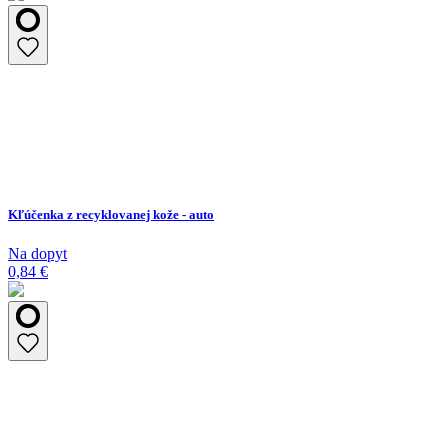
Kľúčenka z recyklovanej kože - auto
Na dopyt
0,84 €