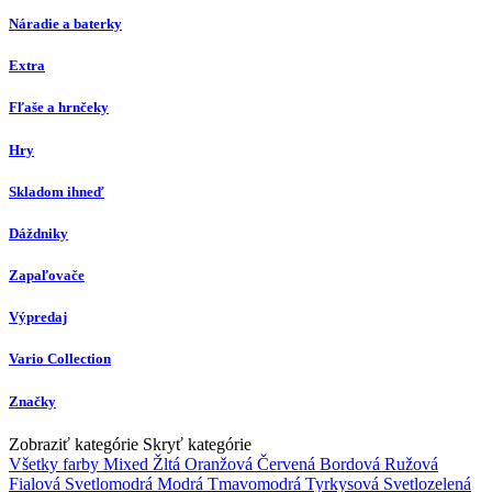
Náradie a baterky
Extra
Fľaše a hrnčeky
Hry
Skladom ihneď
Dáždniky
Zapaľovače
Výpredaj
Vario Collection
Značky
Zobraziť kategórie
Skryť kategórie
Všetky farby
Mixed
Žltá
Oranžová
Červená
Bordová
Ružová
Fialová
Svetlomodrá
Modrá
Tmavomodrá
Tyrkysová
Svetlozelená