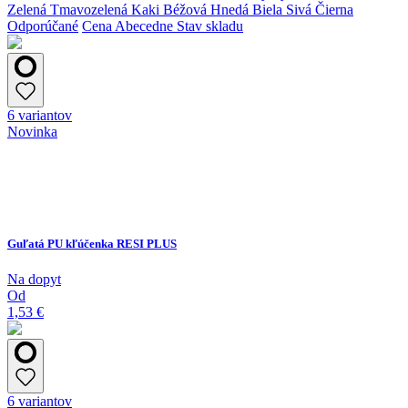
Zelená
Tmavozelená
Kaki
Béžová
Hnedá
Biela
Sivá
Čierna
Odporúčané
Cena
Abecedne
Stav skladu
6 variantov
Novinka
Guľatá PU kľúčenka RESI PLUS
Na dopyt
Od
1,53 €
6 variantov