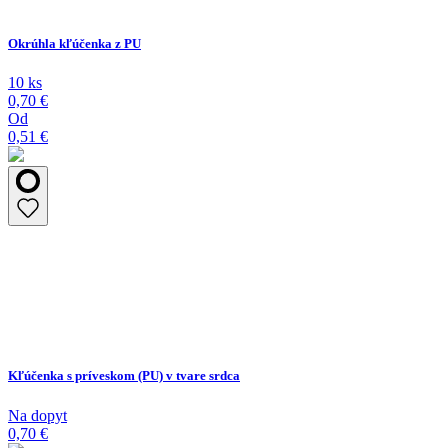
Okrúhla kľúčenka z PU
10 ks
0,70 €
Od
0,51 €
Kľúčenka s príveskom (PU) v tvare srdca
Na dopyt
0,70 €