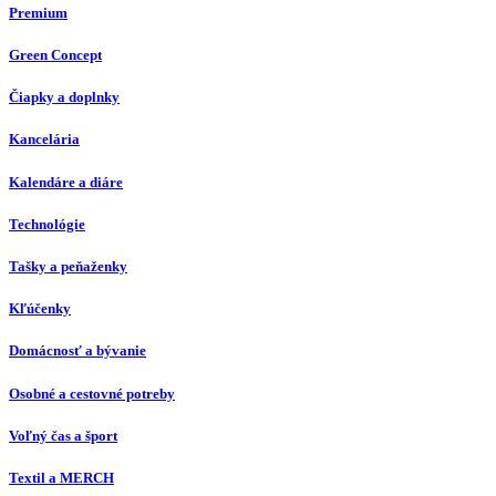
Premium
Green Concept
Čiapky a doplnky
Kancelária
Kalendáre a diáre
Technológie
Tašky a peňaženky
Kľúčenky
Domácnosť a bývanie
Osobné a cestovné potreby
Voľný čas a šport
Textil a MERCH