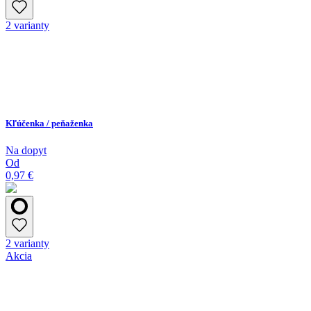
2 varianty
Kľúčenka / peňaženka
Na dopyt
Od
0,97 €
2 varianty
Akcia