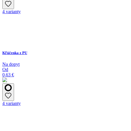
4 varianty
Kľúčenka z PU
Na dopyt
Od
0,63 €
4 varianty