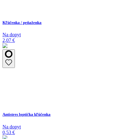
Kľúčenka / peňaženka
Na dopyt
2,07 €
Antistres loptička kľúčenka
Na dopyt
0,53 €