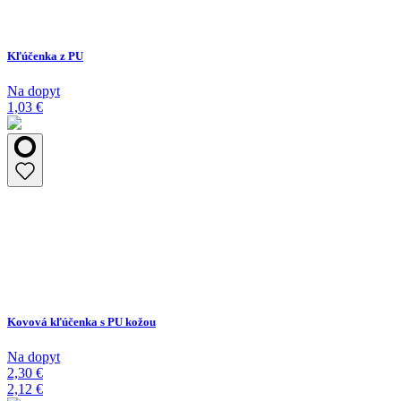
Kľúčenka z PU
Na dopyt
1,03 €
Kovová kľúčenka s PU kožou
Na dopyt
2,30 €
2,12 €