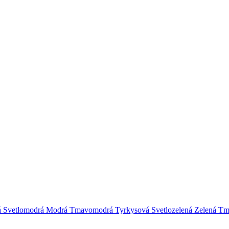
á
Svetlomodrá
Modrá
Tmavomodrá
Tyrkysová
Svetlozelená
Zelená
Tm