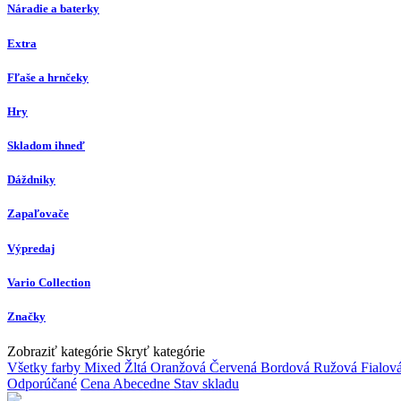
Náradie a baterky
Extra
Fľaše a hrnčeky
Hry
Skladom ihneď
Dáždniky
Zapaľovače
Výpredaj
Vario Collection
Značky
Zobraziť kategórie
Skryť kategórie
Všetky farby
Mixed
Žltá
Oranžová
Červená
Bordová
Ružová
Fialov
Odporúčané
Cena
Abecedne
Stav skladu