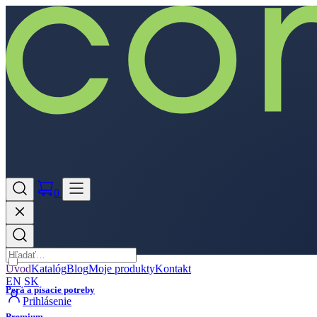
0
Úvod
Katalóg
Blog
Moje produkty
Kontakt
EN
SK
Perá a písacie potreby
Prihlásenie
Premium