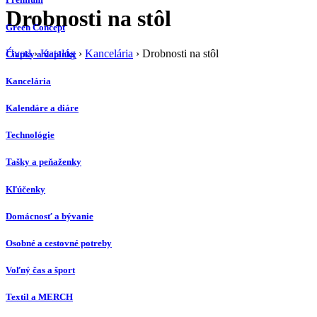
Drobnosti na stôl
Green Concept
Úvod
›
Katalóg
›
Kancelária
›
Drobnosti na stôl
Čiapky a doplnky
Kancelária
Kalendáre a diáre
Technológie
Tašky a peňaženky
Kľúčenky
Domácnosť a bývanie
Osobné a cestovné potreby
Voľný čas a šport
Textil a MERCH