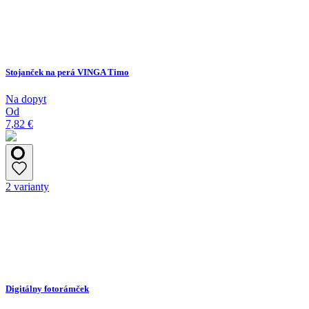
Stojanček na perá VINGA Timo
Na dopyt
Od
7,82 €
2 varianty
Digitálny fotorámček