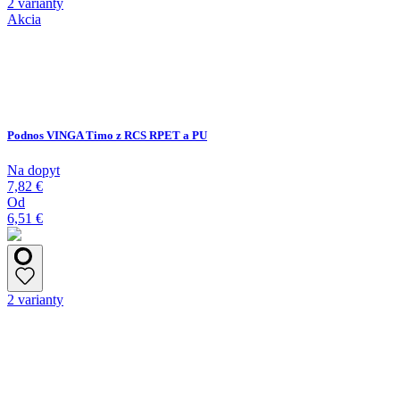
2 varianty
Akcia
Podnos VINGA Timo z RCS RPET a PU
Na dopyt
7,82 €
Od
6,51 €
2 varianty