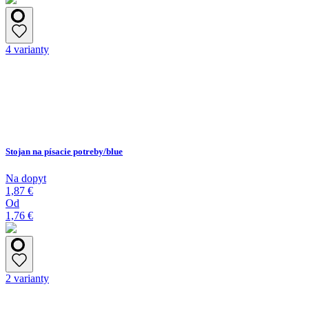
4 varianty
Stojan na písacie potreby/blue
Na dopyt
1,87 €
Od
1,76 €
2 varianty