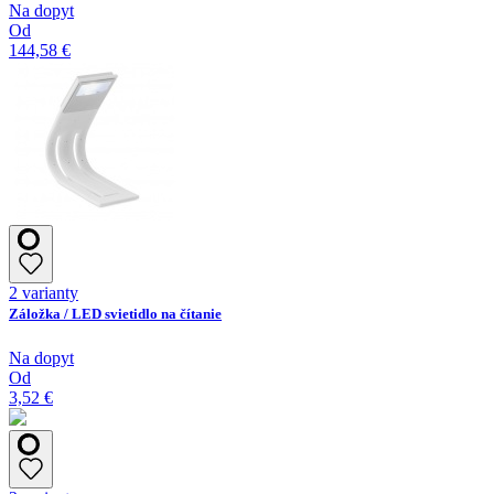
Na dopyt
Od
144,58 €
2 varianty
Záložka / LED svietidlo na čítanie
Na dopyt
Od
3,52 €