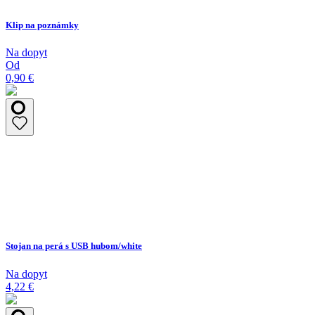
Klip na poznámky
Na dopyt
Od
0,90 €
Stojan na perá s USB hubom/white
Na dopyt
4,22 €