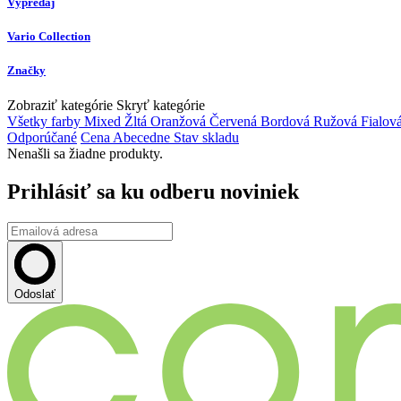
Výpredaj
Vario Collection
Značky
Zobraziť kategórie
Skryť kategórie
Všetky farby
Mixed
Žltá
Oranžová
Červená
Bordová
Ružová
Fialov
Odporúčané
Cena
Abecedne
Stav skladu
Nenašli sa žiadne produkty.
Prihlásiť sa ku odberu noviniek
Odoslať