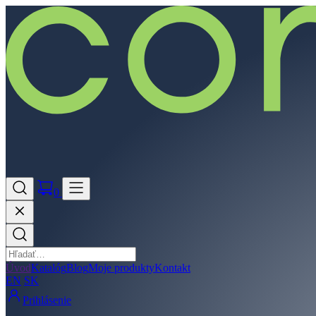
0
Úvod
Katalóg
Blog
Moje produkty
Kontakt
EN
SK
Prihlásenie