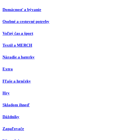
Domácnosť a bývanie
Osobné a cestovné potreby
Voľný čas a šport
Textil a MERCH
Náradie a baterky
Extra
Fľaše a hrnčeky
Hry
Skladom ihneď
Dáždniky
Zapaľovače