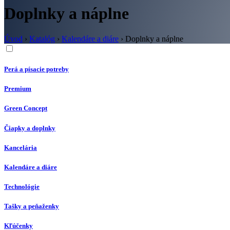
Doplnky a náplne
Úvod
›
Katalóg
›
Kalendáre a diáre
›
Doplnky a náplne
Perá a písacie potreby
Premium
Green Concept
Čiapky a doplnky
Kancelária
Kalendáre a diáre
Technológie
Tašky a peňaženky
Kľúčenky