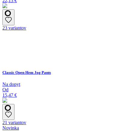
22,13 €
23 variantov
Classic Open Hem Jog Pants
Na dopyt
Od
15,47 €
21 variantov
Novinka