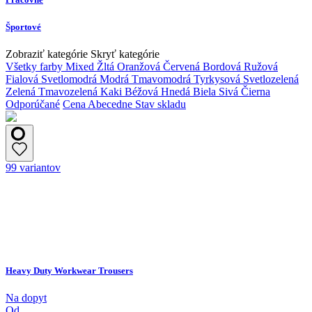
Športové
Zobraziť kategórie
Skryť kategórie
Všetky farby
Mixed
Žltá
Oranžová
Červená
Bordová
Ružová
Fialová
Svetlomodrá
Modrá
Tmavomodrá
Tyrkysová
Svetlozelená
Zelená
Tmavozelená
Kaki
Béžová
Hnedá
Biela
Sivá
Čierna
Odporúčané
Cena
Abecedne
Stav skladu
99 variantov
Heavy Duty Workwear Trousers
Na dopyt
Od