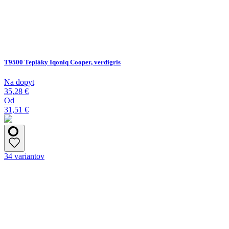
T9500 Tepláky Iqoniq Cooper, verdigris
Na dopyt
35,28 €
Od
31,51 €
34 variantov