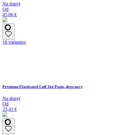
Na dopyt
Od
45,06 €
18 variantov
Premium Elasticated Cuff Jog Pants, deep navy
Na dopyt
Od
23,41 €