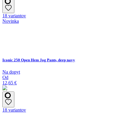
18 variantov
Novinka
Iconic 250 Open Hem Jog Pants, deep navy
Na dopyt
Od
12,65 €
18 variantov