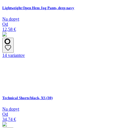
Lightweight Open Hem Jog Pants, deep navy
Na dopyt
Od
12,58 €
14 variantov
Technical Shorts/black, XS (30)
Na dopyt
Od
34,74 €