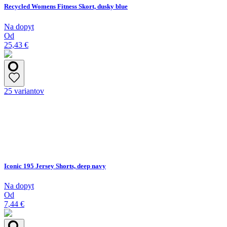
Recycled Womens Fitness Skort, dusky blue
Na dopyt
Od
25,43 €
25 variantov
Iconic 195 Jersey Shorts, deep navy
Na dopyt
Od
7,44 €