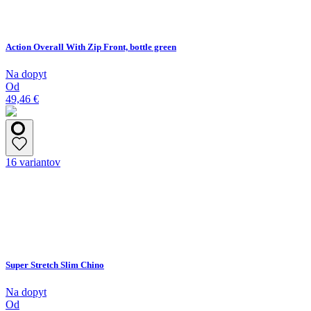
Action Overall With Zip Front, bottle green
Na dopyt
Od
49,46 €
16 variantov
Super Stretch Slim Chino
Na dopyt
Od