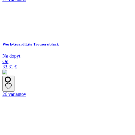
Work-Guard Lite Trousers/black
Na dopyt
Od
33,31 €
26 variantov