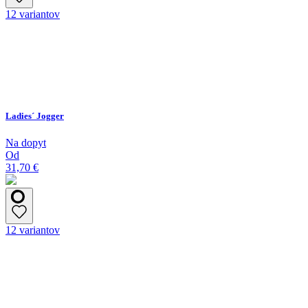
12 variantov
Ladies´ Jogger
Na dopyt
Od
31,70 €
12 variantov