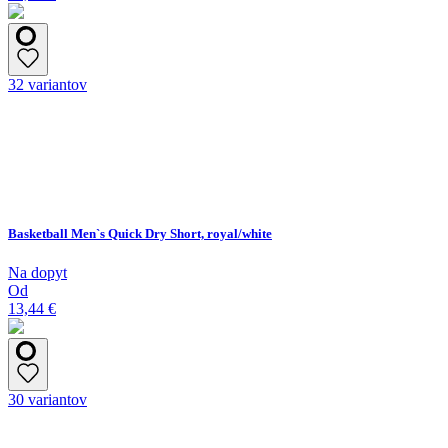
32 variantov
Basketball Men`s Quick Dry Short, royal/white
Na dopyt
Od
13,44 €
30 variantov