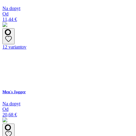
Na dopyt
Od
11,44 €
12 variantov
Men´s Jogger
Na dopyt
Od
20,68 €