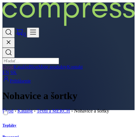
0
Úvod
Katalóg
Blog
Moje produkty
Kontakt
EN
SK
Prihlásenie
Nohavice a šortky
Úvod
›
Katalóg
›
Textil a MERCH
›
Nohavice a šortky
Tepláky
Pracovné