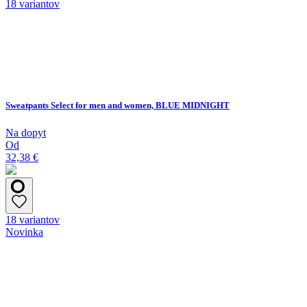
18 variantov
Sweatpants Select for men and women, BLUE MIDNIGHT
Na dopyt
Od
32,38 €
18 variantov
Novinka