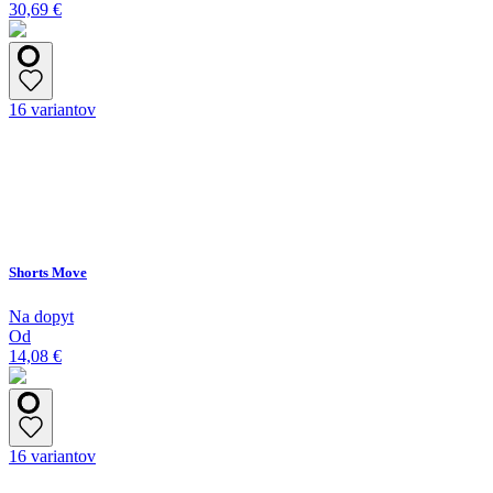
30,69 €
16 variantov
Shorts Move
Na dopyt
Od
14,08 €
16 variantov