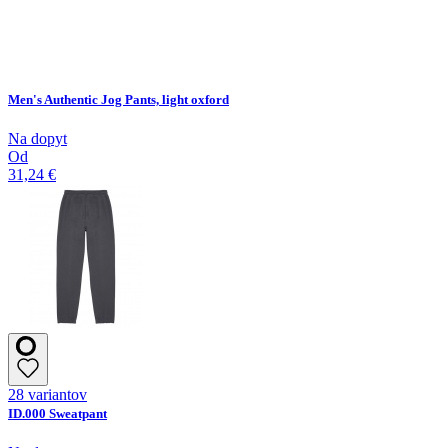
Men's Authentic Jog Pants, light oxford
Na dopyt
Od
31,24 €
28 variantov
ID.000 Sweatpant