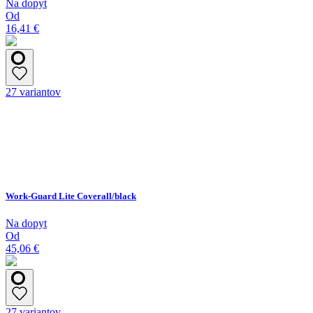
Na dopyt
Od
16,41 €
27 variantov
Work-Guard Lite Coverall/black
Na dopyt
Od
45,06 €
27 variantov