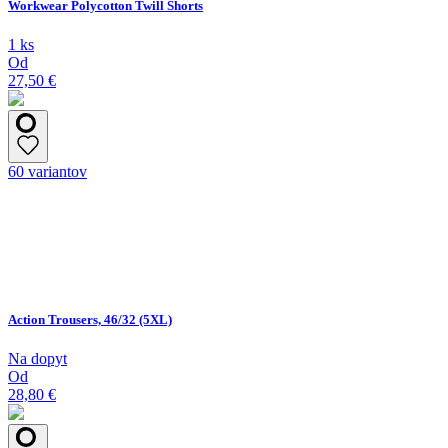
Workwear Polycotton Twill Shorts
1 ks
Od
27,50 €
60 variantov
Action Trousers, 46/32 (5XL)
Na dopyt
Od
28,80 €