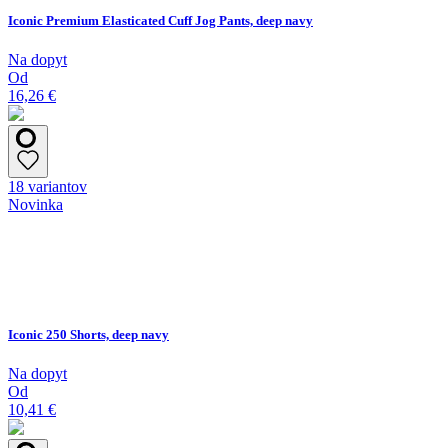
Iconic Premium Elasticated Cuff Jog Pants, deep navy
Na dopyt
Od
16,26 €
18 variantov
Novinka
Iconic 250 Shorts, deep navy
Na dopyt
Od
10,41 €