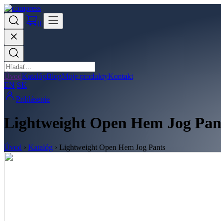
0
Úvod
Katalóg
Blog
Moje produkty
Kontakt
EN
SK
Prihlásenie
Lightweight Open Hem Jog Pan
Úvod
›
Katalóg
›
Lightweight Open Hem Jog Pants