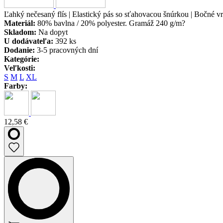
Ľahký nečesaný flís | Elastický pás so sťahovacou šnúrkou | Bočné v
Materiál:
80% bavlna / 20% polyester. Gramáž 240 g/m?
Skladom:
Na dopyt
U dodávateľa:
392 ks
Dodanie:
3-5 pracovných dní
Kategórie:
Veľkosti:
S
M
L
XL
Farby:
12,58 €