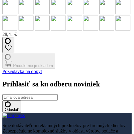
28,41 €
Produkt nie je skladom
Požiadavka na dopyt
Prihlásiť sa ku odberu noviniek
Odoslať
Sme dodávateľom reklamných predmetov pre firemných klientov.
Zabezpečujeme komplexné služby v oblasti výroby, potlače a