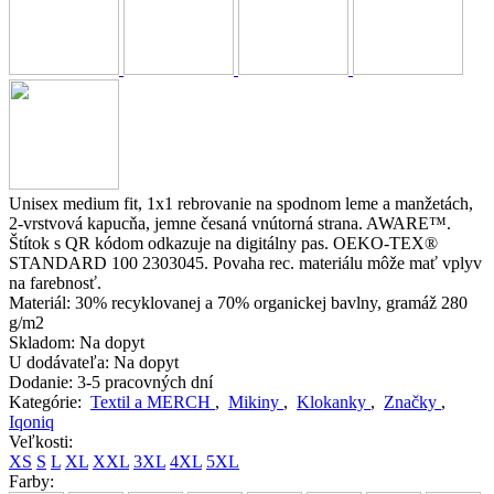
Unisex medium fit, 1x1 rebrovanie na spodnom leme a manžetách,
2-vrstvová kapucňa, jemne česaná vnútorná strana. AWARE™.
Štítok s QR kódom odkazuje na digitálny pas. OEKO-TEX®
STANDARD 100 2303045. Povaha rec. materiálu môže mať vplyv
na farebnosť.
Materiál:
30% recyklovanej a 70% organickej bavlny, gramáž 280
g/m2
Skladom:
Na dopyt
U dodávateľa:
Na dopyt
Dodanie:
3-5 pracovných dní
Kategórie:
Textil a MERCH
,
Mikiny
,
Klokanky
,
Značky
,
Iqoniq
Veľkosti:
XS
S
L
XL
XXL
3XL
4XL
5XL
Farby: