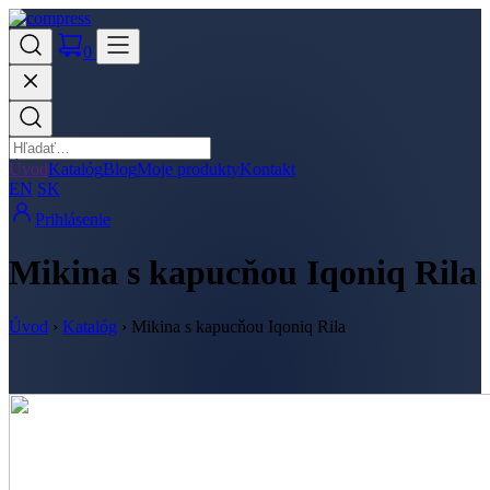
0
Úvod
Katalóg
Blog
Moje produkty
Kontakt
EN
SK
Prihlásenie
Mikina s kapucňou Iqoniq Rila
Úvod
›
Katalóg
›
Mikina s kapucňou Iqoniq Rila