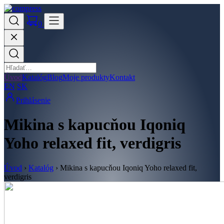
0
Úvod
Katalóg
Blog
Moje produkty
Kontakt
EN
SK
Prihlásenie
Mikina s kapucňou Iqoniq
Yoho relaxed fit, verdigris
Úvod
›
Katalóg
›
Mikina s kapucňou Iqoniq Yoho relaxed fit,
verdigris