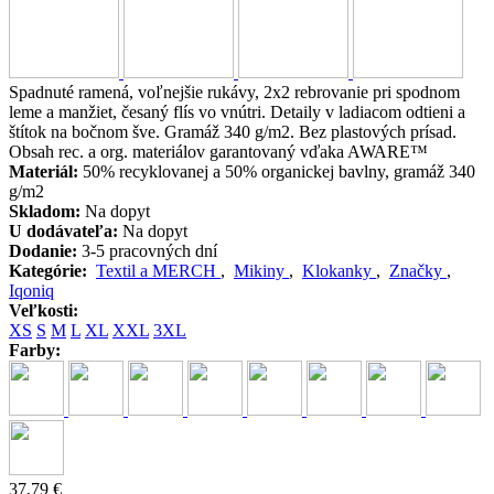
Spadnuté ramená, voľnejšie rukávy, 2x2 rebrovanie pri spodnom
leme a manžiet, česaný flís vo vnútri. Detaily v ladiacom odtieni a
štítok na bočnom šve. Gramáž 340 g/m2. Bez plastových prísad.
Obsah rec. a org. materiálov garantovaný vďaka AWARE™
Materiál:
50% recyklovanej a 50% organickej bavlny, gramáž 340
g/m2
Skladom:
Na dopyt
U dodávateľa:
Na dopyt
Dodanie:
3-5 pracovných dní
Kategórie:
Textil a MERCH
,
Mikiny
,
Klokanky
,
Značky
,
Iqoniq
Veľkosti:
XS
S
M
L
XL
XXL
3XL
Farby:
37,79 €