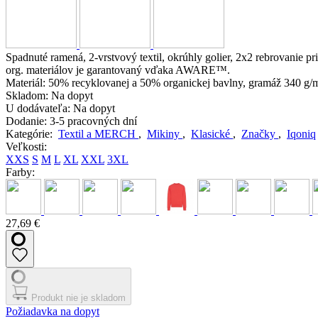
Spadnuté ramená, 2-vrstvový textil, okrúhly golier, 2x2 rebrovanie p
org. materiálov je garantovaný vďaka AWARE™.
Materiál:
50% recyklovanej a 50% organickej bavlny, gramáž 340 g/
Skladom:
Na dopyt
U dodávateľa:
Na dopyt
Dodanie:
3-5 pracovných dní
Kategórie:
Textil a MERCH
,
Mikiny
,
Klasické
,
Značky
,
Iqoniq
Veľkosti:
XXS
S
M
L
XL
XXL
3XL
Farby:
27,69 €
Produkt nie je skladom
Požiadavka na dopyt