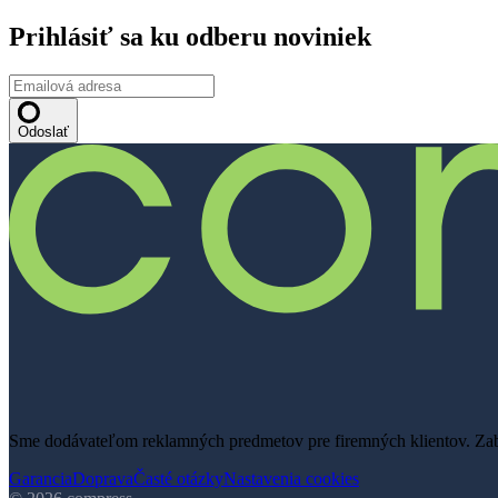
Prihlásiť sa ku odberu noviniek
Odoslať
Sme dodávateľom reklamných predmetov pre firemných klientov. Zabe
Garancia
Doprava
Časté otázky
Nastavenia cookies