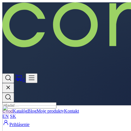
0
Úvod
Katalóg
Blog
Moje produkty
Kontakt
EN
SK
Prihlásenie