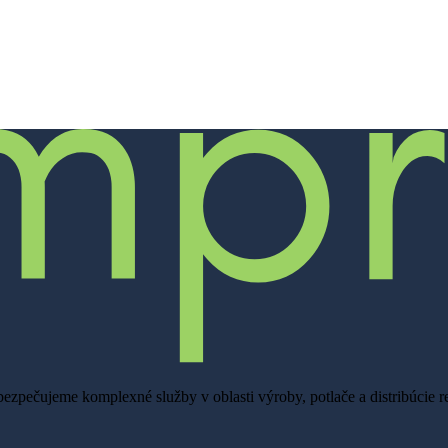
zpečujeme komplexné služby v oblasti výroby, potlače a distribúcie 