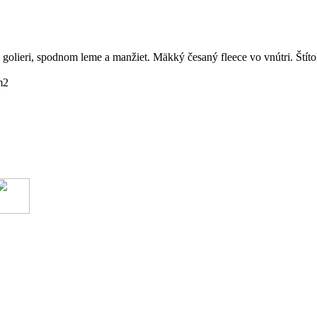
ri golieri, spodnom leme a manžiet. Mäkký česaný fleece vo vnútri. Ští
m2