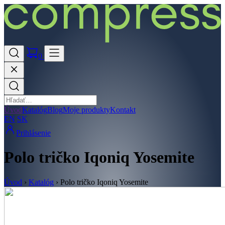
0
Úvod
Katalóg
Blog
Moje produkty
Kontakt
EN
SK
Prihlásenie
Polo tričko Iqoniq Yosemite
Úvod
›
Katalóg
›
Polo tričko Iqoniq Yosemite