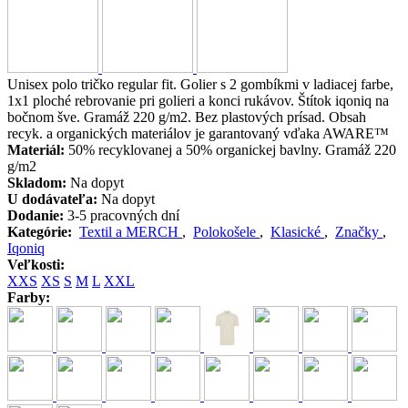
Unisex polo tričko regular fit. Golier s 2 gombíkmi v ladiacej farbe,
1x1 ploché rebrovanie pri golieri a konci rukávov. Štítok iqoniq na
bočnom šve. Gramáž 220 g/m2. Bez plastových prísad. Obsah
recyk. a organických materiálov je garantovaný vďaka AWARE™
Materiál:
50% recyklovanej a 50% organickej bavlny. Gramáž 220
g/m2
Skladom:
Na dopyt
U dodávateľa:
Na dopyt
Dodanie:
3-5 pracovných dní
Kategórie:
Textil a MERCH
,
Polokošele
,
Klasické
,
Značky
,
Iqoniq
Veľkosti:
XXS
XS
S
M
L
XXL
Farby: