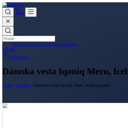
0
Úvod
Katalóg
Blog
Moje produkty
Kontakt
EN
SK
Prihlásenie
Dámska vesta Iqoniq Meru, Ice
Úvod
›
Katalóg
›
Dámska vesta Iqoniq Meru, Iceberg green