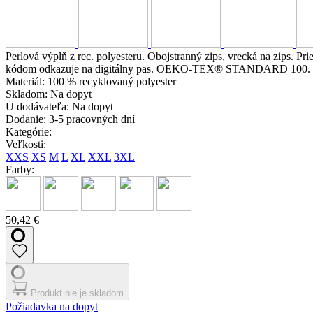
Perlová výplň z rec. polyesteru. Obojstranný zips, vrecká na zips.
kódom odkazuje na digitálny pas. OEKO-TEX® STANDARD 100.
Materiál:
100 % recyklovaný polyester
Skladom:
Na dopyt
U dodávateľa:
Na dopyt
Dodanie:
3-5 pracovných dní
Kategórie:
Veľkosti:
XXS
XS
M
L
XL
XXL
3XL
Farby:
50,42 €
Produkt nie je skladom
Požiadavka na dopyt