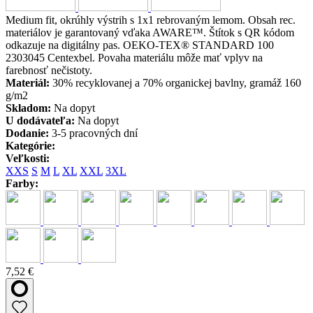
Medium fit, okrúhly výstrih s 1x1 rebrovaným lemom. Obsah rec.
materiálov je garantovaný vďaka AWARE™. Štítok s QR kódom
odkazuje na digitálny pas. OEKO-TEX® STANDARD 100
2303045 Centexbel. Povaha materiálu môže mať vplyv na
farebnosť nečistoty.
Materiál:
30% recyklovanej a 70% organickej bavlny, gramáž 160
g/m2
Skladom:
Na dopyt
U dodávateľa:
Na dopyt
Dodanie:
3-5 pracovných dní
Kategórie:
Veľkosti:
XXS
S
M
L
XL
XXL
3XL
Farby:
7,52 €