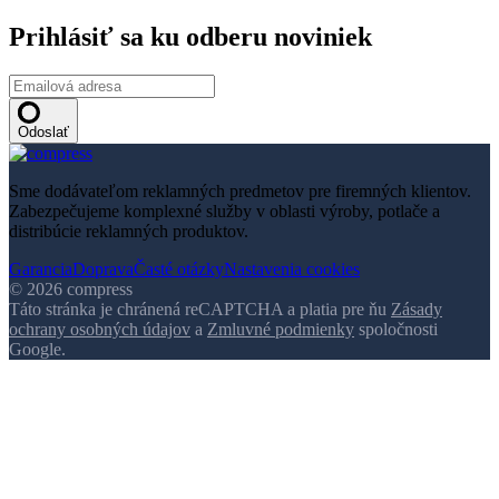
Prihlásiť sa ku odberu noviniek
Odoslať
Sme dodávateľom reklamných predmetov pre firemných klientov.
Zabezpečujeme komplexné služby v oblasti výroby, potlače a
distribúcie reklamných produktov.
Garancia
Doprava
Časté otázky
Nastavenia cookies
© 2026 compress
Táto stránka je chránená reCAPTCHA a platia pre ňu
Zásady
ochrany osobných údajov
a
Zmluvné podmienky
spoločnosti
Google.