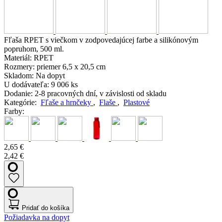
Fľaša RPET s viečkom v zodpovedajúcej farbe a silikónovým
popruhom, 500 ml.
Materiál:
RPET
Rozmery:
priemer 6,5 x 20,5 cm
Skladom:
Na dopyt
U dodávateľa:
9 006 ks
Dodanie:
2-8 pracovných dní, v závislosti od skladu
Kategórie:
Fľaše a hrnčeky
,
Flaše
,
Plastové
Farby:
2,65 €
2,42 €
Pridať do košíka
Požiadavka na dopyt