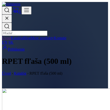
0
Úvod
Katalóg
Blog
Moje produkty
Kontakt
EN
SK
Prihlásenie
RPET fľaša (500 ml)
Úvod
›
Katalóg
›
RPET fľaša (500 ml)