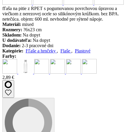
fľaša na pitie z RPET s pogumovanou povrchovou úpravou a
viečkom z nerezovej ocele so silikónovým krúžkom. bez BPA.
netečúca. objem: 600 ml. nevhodné pre sýtené nápoje.
Materiál:
mixed
Rozmery:
?6x23 cm
Skladom:
Na dopyt
U dodávateľa:
Na dopyt
Dodanie:
2-3 pracovné dni
Kategórie:
Fľaše a hrnčeky
,
Flaše
,
Plastové
Farby:
2,89 €