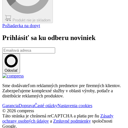
Produkt nie je skladom
Požiadavka na dopyt
Prihlásiť sa ku odberu noviniek
Odoslať
Sme dodávateľom reklamných predmetov pre firemných klientov.
Zabezpečujeme komplexné služby v oblasti výroby, potlače a
distribúcie reklamných produktov.
Garancia
Doprava
Časté otázky
Nastavenia cookies
© 2026 compress
Táto stránka je chránená reCAPTCHA a platia pre ňu
Zásady
ochrany osobných údajov
a
Zmluvné podmienky
spoločnosti
Google.