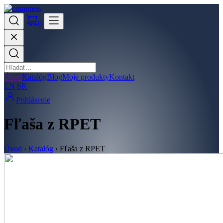
0
Úvod
Katalóg
Blog
Moje produkty
Kontakt
EN
SK
Prihlásenie
Fľaša z RPET
Úvod
›
Katalóg
›
Fľaša z RPET