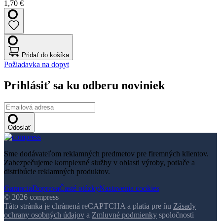
1,70 €
Pridať do košíka
Požiadavka na dopyt
Prihlásiť sa ku odberu noviniek
Odoslať
Sme dodávateľom reklamných predmetov pre firemných klientov.
Zabezpečujeme komplexné služby v oblasti výroby, potlače a
distribúcie reklamných produktov.
Garancia
Doprava
Časté otázky
Nastavenia cookies
© 2026 compress
Táto stránka je chránená reCAPTCHA a platia pre ňu
Zásady
ochrany osobných údajov
a
Zmluvné podmienky
spoločnosti