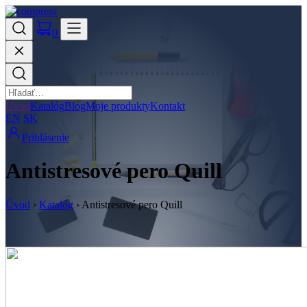
0
Úvod
Katalóg
Blog
Moje produkty
Kontakt
EN
SK
Prihlásenie
Antistresové pero Quill
Úvod
›
Katalóg
›
Antistresové pero Quill