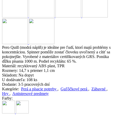
Pero Quill (modrá náplň) je ideálne pre ľudí, ktorí majú problémy s
koncentráciou. Spinner pomôže zostať človeku uvoľnený a cítiť sa
pokojnejšie. Vyrobené z materiálov certifikovaných GRS. Ponúka
dĺžku písania 1000 m. Podiel recyklátu: 65 %.
Materiál:
recyklovaný ABS plast, TPR
Rozmery:
14,7 x priemer 1,1 cm
Skladom:
Na dopyt
U dodávateľa:
108 ks
Dodanie:
3-5 pracovných dní
Kategórie:
Perá a písacie potreby
,
Guľôčkové perá
,
Zábavné
,
Hry
,
Antistresové predmety
Farby: