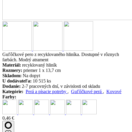
Guľôčkové pero z recyklovaného hliníka. Dostupné v rôznych
farbách. Modrý atrament
Materiál:
recyklovaný hliník
Rozmery:
priemer 1 x 13,7 cm
Skladom:
Na dopyt
U dodávateľa:
10 515 ks
Dodanie:
2-7 pracovných dní, v závislosti od skladu
Kategórie:
Perá a písacie potreby
,
Guľôčkové perá
,
Kovové
Farby:
0,46 €