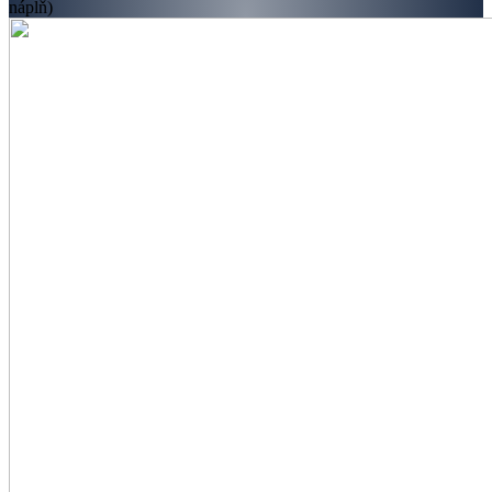
náplň)