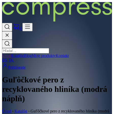
0
Úvod
Katalóg
Blog
Moje produkty
Kontakt
EN
SK
Prihlásenie
Guľôčkové pero z
recyklovaného hliníka (modrá
náplň)
Úvod
›
Katalóg
›
Guľôčkové pero z recyklovaného hliníka (modrá