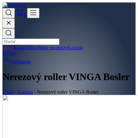
0
Úvod
Katalóg
Blog
Moje produkty
Kontakt
EN
SK
Prihlásenie
Nerezový roller VINGA Bosler
Úvod
›
Katalóg
›
Nerezový roller VINGA Bosler