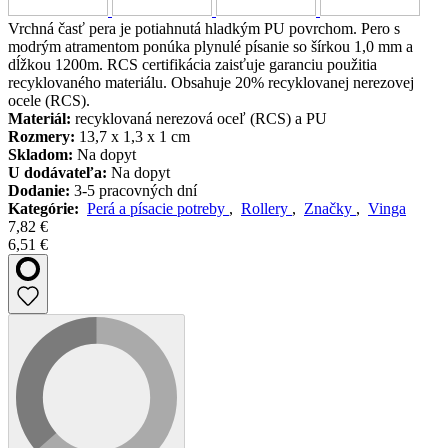
Vrchná časť pera je potiahnutá hladkým PU povrchom. Pero s
modrým atramentom ponúka plynulé písanie so šírkou 1,0 mm a
dĺžkou 1200m. RCS certifikácia zaisťuje garanciu použitia
recyklovaného materiálu. Obsahuje 20% recyklovanej nerezovej
ocele (RCS).
Materiál:
recyklovaná nerezová oceľ (RCS) a PU
Rozmery:
13,7 x 1,3 x 1 cm
Skladom:
Na dopyt
U dodávateľa:
Na dopyt
Dodanie:
3-5 pracovných dní
Kategórie:
Perá a písacie potreby
,
Rollery
,
Značky
,
Vinga
7,82 €
6,51 €