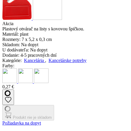
Akcia
Plastový otvárač na listy s kovovou špičkou.
Materiál:
plast
Rozmery:
7 x 5,2 x 0,3 cm
Skladom:
Na dopyt
U dodávateľa:
Na dopyt
Dodanie:
4-5 pracovných dní
Kategórie:
Kancelária
,
Kancelárske potreby
Farby:
0,27 €
Produkt nie je skladom
Požiadavka na dopyt