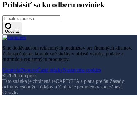
Prihlásiť sa ku odberu noviniek
Odoslať
Sme dodávateľom reklamných predmetov pre firemných klientov.
Zabezpečujeme komplexné služby v oblasti výroby, potlače a
distribúcie reklamných produktov.
Garancia
Doprava
Časté otázky
Nastavenia cookies
© 2026 compress
Táto stránka je chránená reCAPTCHA a platia pre ňu
Zásady
ochrany osobných údajov
a
Zmluvné podmienky
spoločnosti
Google.