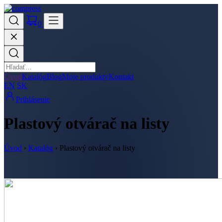
0
Úvod
Katalóg
Blog
Moje produkty
Kontakt
EN
SK
Prihlásenie
Plastový otvárač na listy
Úvod
›
Katalóg
›
Plastový otvárač na listy