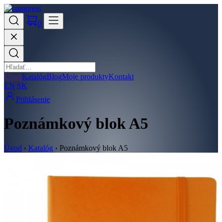
0
Úvod
Katalóg
Blog
Moje produkty
Kontakt
EN
SK
Prihlásenie
Poznámkový blok A5
Úvod
›
Katalóg
›
Poznámkový blok A5