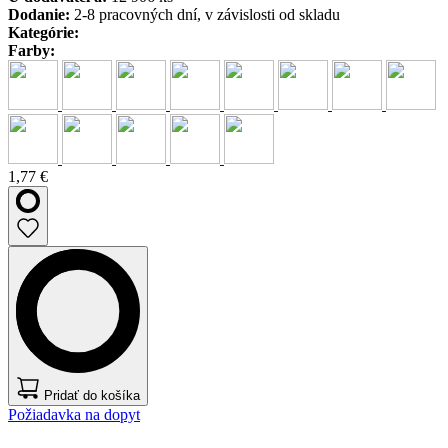
Dodanie:
2-8 pracovných dní, v závislosti od skladu
Kategórie:
Farby:
1,77 €
Pridať do košíka
Požiadavka na dopyt