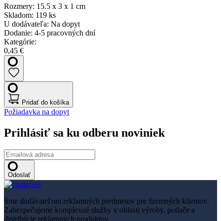
Rozmery:
15.5 x 3 x 1 cm
Skladom:
119 ks
U dodávateľa:
Na dopyt
Dodanie:
4-5 pracovných dní
Kategórie:
0,45 €
Pridať do košíka
Požiadavka na dopyt
Prihlásiť sa ku odberu noviniek
Odoslať
Sme dodávateľom reklamných predmetov pre firemných klientov.
Zabezpečujeme komplexné služby v oblasti výroby, potlače a
distribúcie reklamných produktov.