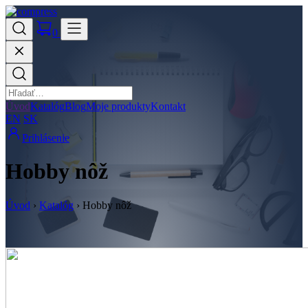
0
Úvod
Katalóg
Blog
Moje produkty
Kontakt
EN
SK
Prihlásenie
Hobby nôž
Úvod
›
Katalóg
›
Hobby nôž