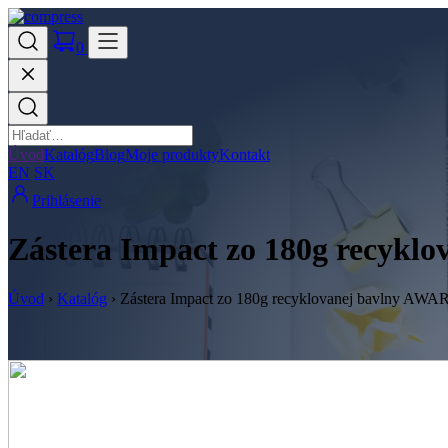
0
Úvod
Katalóg
Blog
Moje produkty
Kontakt
EN
SK
Prihlásenie
Zástera Impact zo 180g recyk
Úvod
›
Katalóg
›
Zástera Impact zo 180g recyklovanej bavlny AW