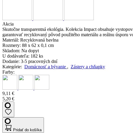
Akcia
Skutočne transparentná ekológia. Kolekcia Impact obsahuje vystop
garantovať recyklovaný pôvod použitého materiálu a reálnu úsporu v
Materiál:
Recyklovaná bavlna
Rozmery:
88 x 62 x 0,1 cm
Skladom:
Na dopyt
U dodávateľa:
182 ks
Dodanie:
3-5 pracovných dní
Kategórie:
Domácnosť a bývanie
,
Zástery a chňapky
Farby:
9,11 €
5,20 €
Pridať do košíka