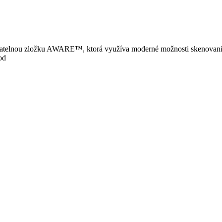
ovatelnou zložku AWARE™, ktorá využíva moderné možnosti skenovania
od