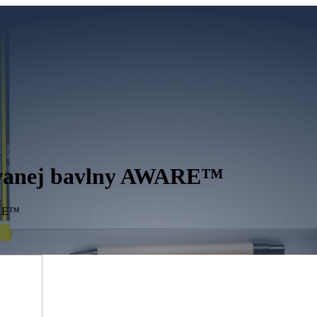
lovanej bavlny AWARE™
ARE™