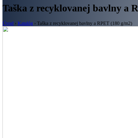
Taška z recyklovanej bavlny a 
Úvod
›
Katalóg
›
Taška z recyklovanej bavlny a RPET (180 g/m2)