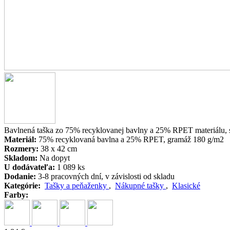
Bavlnená taška zo 75% recyklovanej bavlny a 25% RPET materiálu,
Materiál:
75% recyklovaná bavlna a 25% RPET, gramáž 180 g/m2
Rozmery:
38 x 42 cm
Skladom:
Na dopyt
U dodávateľa:
1 089 ks
Dodanie:
3-8 pracovných dní, v závislosti od skladu
Kategórie:
Tašky a peňaženky
,
Nákupné tašky
,
Klasické
Farby: