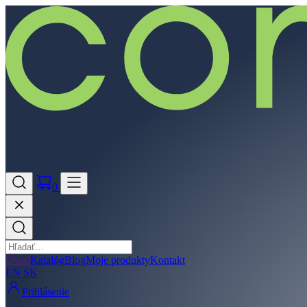
0
Úvod
Katalóg
Blog
Moje produkty
Kontakt
EN
SK
Prihlásenie