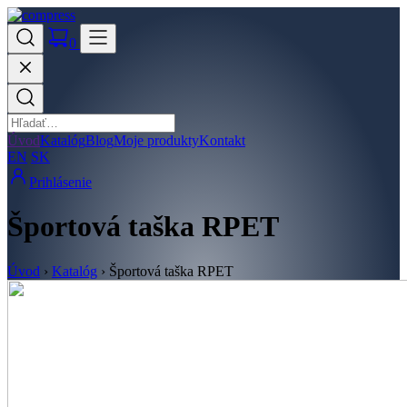
0
Úvod
Katalóg
Blog
Moje produkty
Kontakt
EN
SK
Prihlásenie
Športová taška RPET
Úvod
›
Katalóg
›
Športová taška RPET