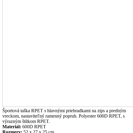
Športová taška RPET s hlavnými priehradkami na zips a predným
vreckom, nastaviteľný ramenný popruh. Polyester 600D RPET, s
výrazným štítkom RPET.
Materiál:
600D RPET
Rozmery:
52 x 27 x 25 cm