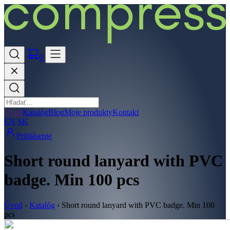
0
Úvod
Katalóg
Blog
Moje produkty
Kontakt
EN
SK
Prihlásenie
Short round lanyard with PVC
badge. Min 100 pcs
Úvod
›
Katalóg
›
Short round lanyard with PVC badge. Min 100
pcs