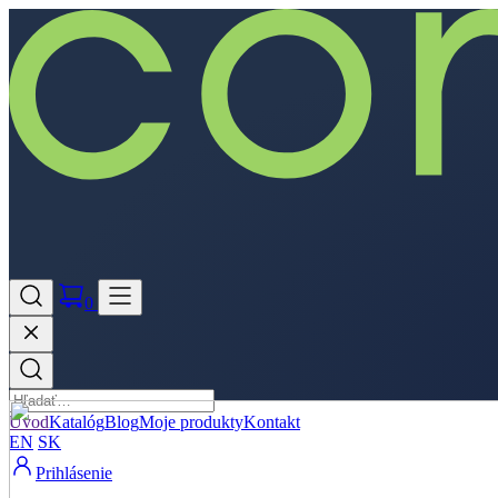
0
Úvod
Katalóg
Blog
Moje produkty
Kontakt
EN
SK
Prihlásenie