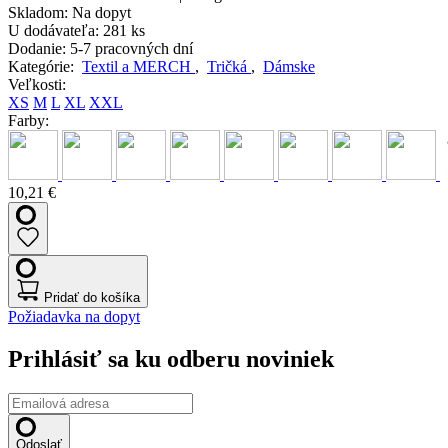
Skladom:
Na dopyt
U dodávateľa:
281 ks
Dodanie:
5-7 pracovných dní
Kategórie:
Textil a MERCH
,
Tričká
,
Dámske
Veľkosti:
XS
M
L
XL
XXL
Farby:
10,21 €
Pridať do košíka
Požiadavka na dopyt
Prihlásiť sa ku odberu noviniek
Odoslať