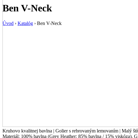
Ben V-Neck
Úvod
›
Katalóg
›
Ben V-Neck
Kruhovo kvalitnej bavlna | Golier s rebrovaným lemovaním | Malý štíto
Materiál:
100% bavlna (Grey Heather: 85% bavlna / 15% viskóza). 