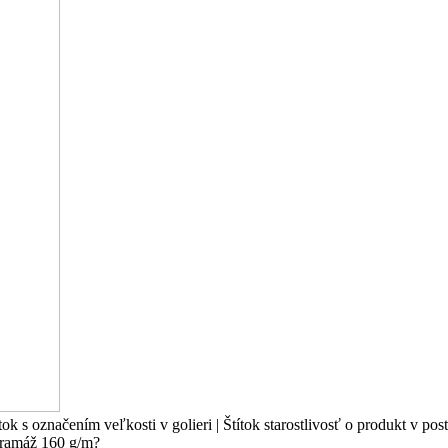
k s označením veľkosti v golieri | Štítok starostlivosť o produkt v pos
Gramáž 160 g/m?