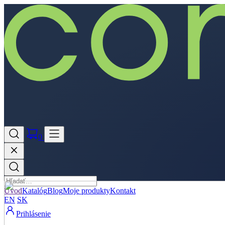
0
Úvod
Katalóg
Blog
Moje produkty
Kontakt
EN
SK
Prihlásenie