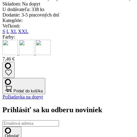
Skladom:
Na dopyt
U dodávateľa:
338 ks
Dodanie:
3-5 pracovných dní
Kategórie:
Veľkosti:
S
L
XL
XXL
Farby:
7,46 €
Pridať do košíka
Požiadavka na dopyt
Prihlásiť sa ku odberu noviniek
Odoslať