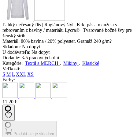
Ľahký nečesaný flís | Raglánový štýl | Krk, pás a manžeta s
rebrovaním z bavlny / materiálu Lycra® | Tvarované bočné švy pre
ženský strih
Materiál:
80% bavlna / 20% polyester. Gramáž 240 g/m?
Skladom:
Na dopyt
U dodávateľa:
Na dopyt
Dodanie:
3-5 pracovných dní
Kategórie:
Textil a MERCH
,
Mikiny
,
Klasické
Veľkosti:
S
M
L
XXL
XS
Farby:
11,20 €
Produkt nie je skladom