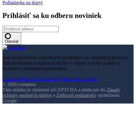
Požiadavka na dopyt
Prihlásiť sa ku odberu noviniek
Odoslať
Sme dodávateľom reklamných predmetov pre firemných klientov.
Zabezpečujeme komplexné služby v oblasti výroby, potlače a
distribúcie reklamných produktov.
Garancia
Doprava
Časté otázky
Nastavenia cookies
© 2026 compress
Táto stránka je chránená reCAPTCHA a platia pre ňu
Zásady
ochrany osobných údajov
a
Zmluvné podmienky
spoločnosti
Google.