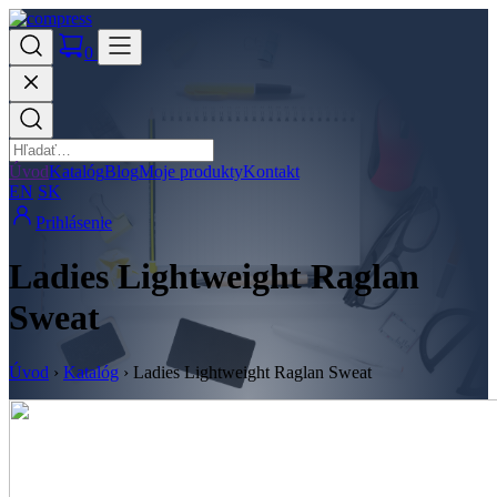
0
Úvod
Katalóg
Blog
Moje produkty
Kontakt
EN
SK
Prihlásenie
Ladies Lightweight Raglan
Sweat
Úvod
›
Katalóg
›
Ladies Lightweight Raglan Sweat