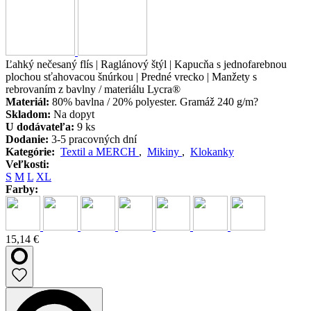
Ľahký nečesaný flís | Raglánový štýl | Kapucňa s jednofarebnou
plochou sťahovacou šnúrkou | Predné vrecko | Manžety s
rebrovaním z bavlny / materiálu Lycra®
Materiál:
80% bavlna / 20% polyester. Gramáž 240 g/m?
Skladom:
Na dopyt
U dodávateľa:
9 ks
Dodanie:
3-5 pracovných dní
Kategórie:
Textil a MERCH
,
Mikiny
,
Klokanky
Veľkosti:
S
M
L
XL
Farby:
15,14 €