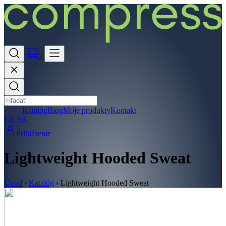
0
Úvod
Katalóg
Blog
Moje produkty
Kontakt
EN
SK
Prihlásenie
Lightweight Hooded Sweat
Úvod
›
Katalóg
›
Lightweight Hooded Sweat