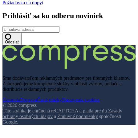
Požiadavka na dopyt
Prihlásiť sa ku odberu noviniek
Odoslať
Sme dodávateľom reklamných predmetov pre firemných klientov.
Zabezpečujeme komplexné služby v oblasti výroby, potlače a
distribúcie reklamných produktov.
Garancia
Doprava
Časté otázky
Nastavenia cookies
© 2026 compress
Táto stránka je chránená reCAPTCHA a platia pre ňu
Zásady
ochrany osobných údajov
a
Zmluvné podmienky
spoločnosti
Google.