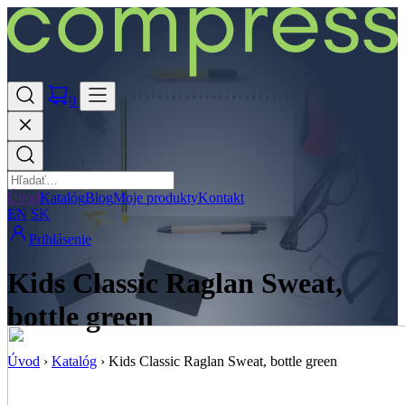
0
Úvod
Katalóg
Blog
Moje produkty
Kontakt
EN
SK
Prihlásenie
Kids Classic Raglan Sweat,
bottle green
Úvod
›
Katalóg
›
Kids Classic Raglan Sweat, bottle green