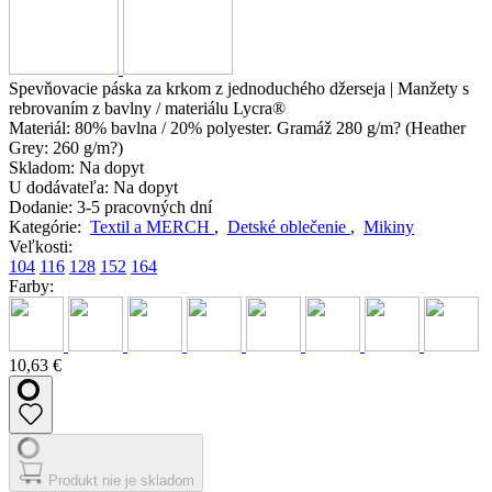
Spevňovacie páska za krkom z jednoduchého džerseja | Manžety s
rebrovaním z bavlny / materiálu Lycra®
Materiál:
80% bavlna / 20% polyester. Gramáž 280 g/m? (Heather
Grey: 260 g/m?)
Skladom:
Na dopyt
U dodávateľa:
Na dopyt
Dodanie:
3-5 pracovných dní
Kategórie:
Textil a MERCH
,
Detské oblečenie
,
Mikiny
Veľkosti:
104
116
128
152
164
Farby:
10,63 €
Produkt nie je skladom