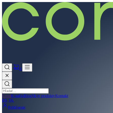
0
Úvod
Katalóg
Blog
Moje produkty
Kontakt
EN
SK
Prihlásenie