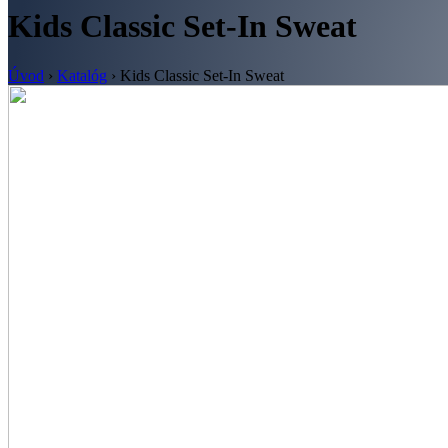
Kids Classic Set-In Sweat
Úvod
›
Katalóg
›
Kids Classic Set-In Sweat