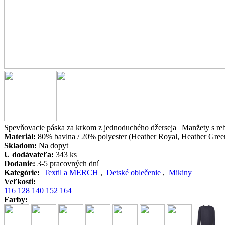
Spevňovacie páska za krkom z jednoduchého džerseja | Manžety s re
Materiál:
80% bavlna / 20% polyester (Heather Royal, Heather Gree
Skladom:
Na dopyt
U dodávateľa:
343 ks
Dodanie:
3-5 pracovných dní
Kategórie:
Textil a MERCH
,
Detské oblečenie
,
Mikiny
Veľkosti:
116
128
140
152
164
Farby: