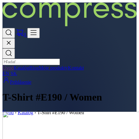
0
Úvod
Katalóg
Blog
Moje produkty
Kontakt
EN
SK
Prihlásenie
T-Shirt #E190 / Women
Úvod
›
Katalóg
›
T-Shirt #E190 / Women