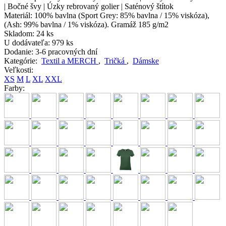
| Bočné švy | Úzky rebrovaný golier | Saténový štítok
Materiál:
100% bavlna (Sport Grey: 85% bavlna / 15% viskóza),
(Ash: 99% bavlna / 1% viskóza). Gramáž 185 g/m2
Skladom:
24 ks
U dodávateľa:
979 ks
Dodanie:
3-6 pracovných dní
Kategórie:
Textil a MERCH
,
Tričká
,
Dámske
Veľkosti:
XS
M
L
XL
XXL
Farby: