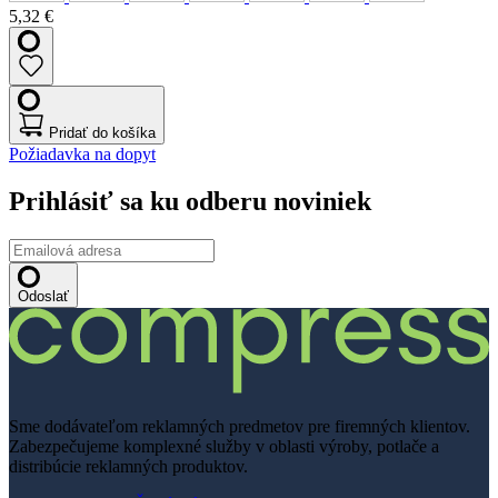
5,32 €
Pridať do košíka
Požiadavka na dopyt
Prihlásiť sa ku odberu noviniek
Odoslať
Sme dodávateľom reklamných predmetov pre firemných klientov.
Zabezpečujeme komplexné služby v oblasti výroby, potlače a
distribúcie reklamných produktov.