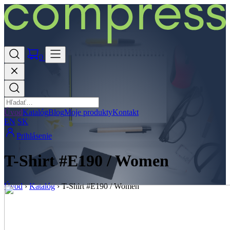
0
Úvod
Katalóg
Blog
Moje produkty
Kontakt
EN
SK
Prihlásenie
T-Shirt #E190 / Women
Úvod
›
Katalóg
›
T-Shirt #E190 / Women