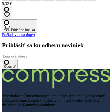
5,32 €
Pridať do košíka
Požiadavka na dopyt
Prihlásiť sa ku odberu noviniek
Odoslať
Sme dodávateľom reklamných predmetov pre firemných klientov.
Zabezpečujeme komplexné služby v oblasti výroby, potlače a
distribúcie reklamných produktov.