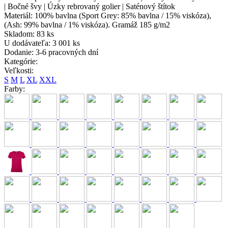
| Bočné švy | Úzky rebrovaný golier | Saténový štítok
Materiál:
100% bavlna (Sport Grey: 85% bavlna / 15% viskóza),
(Ash: 99% bavlna / 1% viskóza). Gramáž 185 g/m2
Skladom:
83 ks
U dodávateľa:
3 001 ks
Dodanie:
3-6 pracovných dní
Kategórie:
Veľkosti:
S
M
L
XL
XXL
Farby: