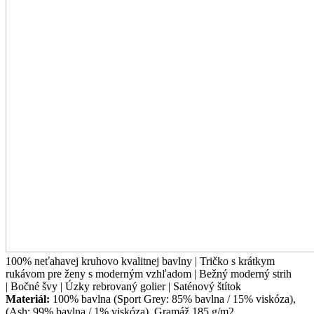
100% neťahavej kruhovo kvalitnej bavlny | Tričko s krátkym
rukávom pre ženy s moderným vzhľadom | Bežný moderný strih
| Bočné švy | Úzky rebrovaný golier | Saténový štítok
Materiál:
100% bavlna (Sport Grey: 85% bavlna / 15% viskóza),
(Ash: 99% bavlna / 1% viskóza). Gramáž 185 g/m2