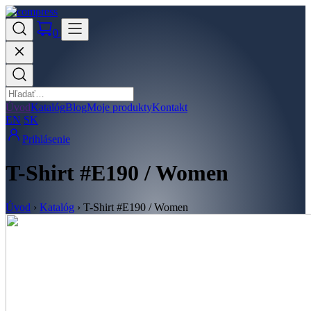
0
Úvod
Katalóg
Blog
Moje produkty
Kontakt
EN
SK
Prihlásenie
T-Shirt #E190 / Women
Úvod
›
Katalóg
›
T-Shirt #E190 / Women