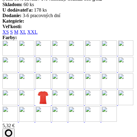
Skladom:
60 ks
U dodávateľa:
178 ks
Dodanie:
3-6 pracovných dní
Kategórie:
Veľkosti:
XS
S
M
XL
XXL
Farby:
5,32 €