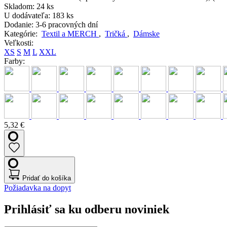
Skladom:
24 ks
U dodávateľa:
183 ks
Dodanie:
3-6 pracovných dní
Kategórie:
Textil a MERCH
,
Tričká
,
Dámske
Veľkosti:
XS
S
M
L
XXL
Farby:
5,32 €
Pridať do košíka
Požiadavka na dopyt
Prihlásiť sa ku odberu noviniek