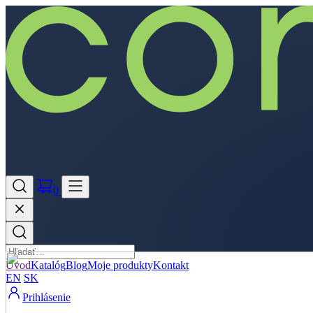
0
Úvod
Katalóg
Blog
Moje produkty
Kontakt
EN
SK
Prihlásenie