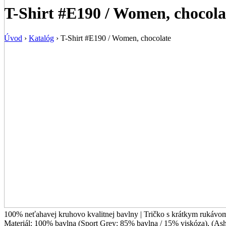
T-Shirt #E190 / Women, chocola
Úvod
›
Katalóg
›
T-Shirt #E190 / Women, chocolate
100% neťahavej kruhovo kvalitnej bavlny | Tričko s krátkym rukávom
Materiál:
100% bavlna (Sport Grey: 85% bavlna / 15% viskóza), (As