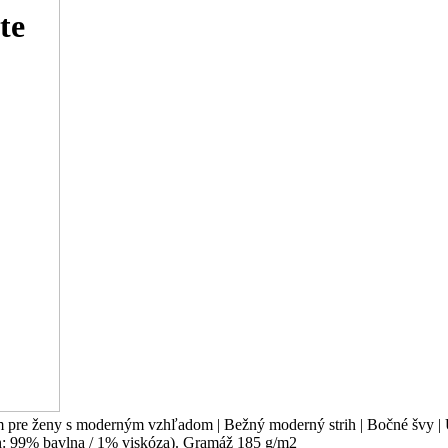
te
 pre ženy s moderným vzhľadom | Bežný moderný strih | Bočné švy | Ú
h: 99% bavlna / 1% viskóza). Gramáž 185 g/m2