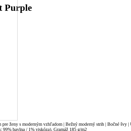
t Purple
 pre ženy s moderným vzhľadom | Bežný moderný strih | Bočné švy | Ú
h: 99% bavlna / 1% viskóza). Gramáž 185 g/m2