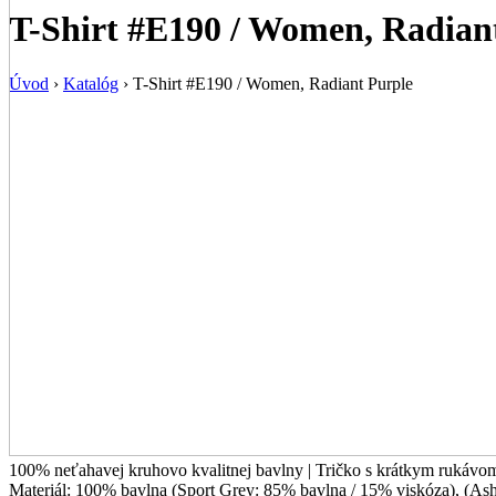
T-Shirt #E190 / Women, Radian
Úvod
›
Katalóg
›
T-Shirt #E190 / Women, Radiant Purple
100% neťahavej kruhovo kvalitnej bavlny | Tričko s krátkym rukávom
Materiál:
100% bavlna (Sport Grey: 85% bavlna / 15% viskóza), (As