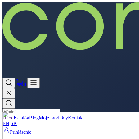
0
Úvod
Katalóg
Blog
Moje produkty
Kontakt
EN
SK
Prihlásenie