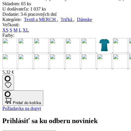
Skladom:
65 ks
U dodávateľa:
1 037 ks
Dodanie:
3-6 pracovných dní
Kategórie:
Textil a MERCH
,
Tričká
,
Dámske
Veľkosti:
XS
S
M
L
XL
Farby:
5,32 €
Pridať do košíka
Požiadavka na dopyt
Prihlásiť sa ku odberu noviniek